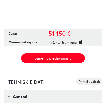
51 150 €
Cena:
543 €
Mēneša maksājums:
no
/mēnesī
Saņemt piedāvājumu
TEHNISKIE DATI
Parādīt vairāk
General