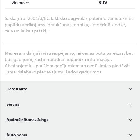
Virsbūve:
SUV
Saskaņā ar 2004/3/EC faktisko degvielas patēriņu var ietekmēt
papildu aprīkojums, braukšanas tehnika, lietderīgā slodze,
ceļa un laika apstākļi.
Mēs esam darījuši visu iespējamo, lai cenas būtu pareizas, bet
būs gadījumi, kad ir norādīta nepareiza informācija.
Atvainojamies par šiem gadījumiem un centīsimies piedāvāt
Jums vislabāko piedāvājumu šādos gadījumos.
Lietoti auto
Serviss
Apdrošināšana, līzings
Auto noma