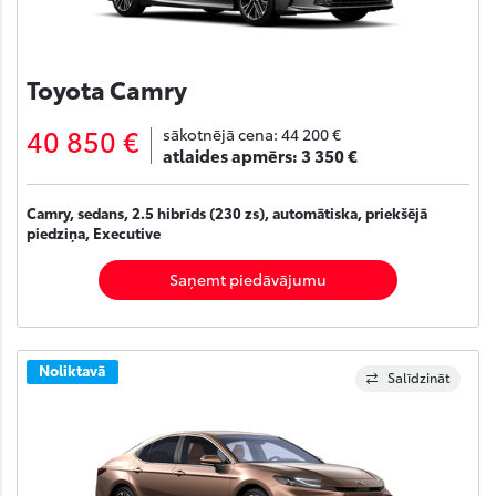
Toyota Camry
40 850 €
sākotnējā cena:
44 200 €
atlaides apmērs:
3 350 €
Camry, sedans, 2.5 hibrīds (230 zs), automātiska, priekšējā
piedziņa, Executive
Saņemt piedāvājumu
Noliktavā
Salīdzināt