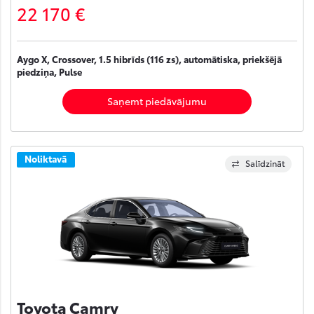
22 170 €
Aygo X, Crossover, 1.5 hibrīds (116 zs), automātiska, priekšējā
piedziņa, Pulse
Saņemt piedāvājumu
Noliktavā
Salīdzināt
Toyota Camry