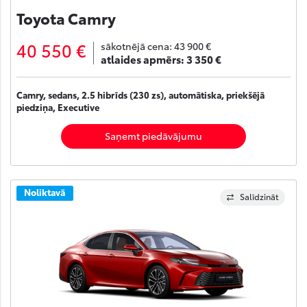
Toyota Camry
40 550 €
sākotnējā cena:
43 900 €
atlaides apmērs:
3 350 €
Camry, sedans, 2.5 hibrīds (230 zs), automātiska, priekšējā
piedziņa, Executive
Saņemt piedāvājumu
Noliktavā
Salīdzināt