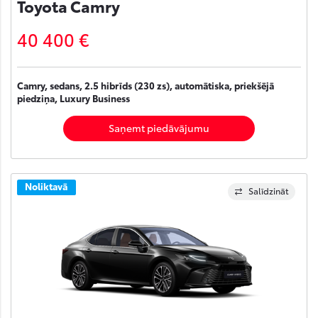
Toyota Camry
40 400 €
Camry, sedans, 2.5 hibrīds (230 zs), automātiska, priekšējā
piedziņa, Luxury Business
Saņemt piedāvājumu
Noliktavā
Salīdzināt