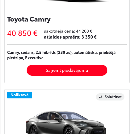
Toyota Camry
40 850 €
sākotnējā cena:
44 200 €
atlaides apmērs:
3 350 €
Camry, sedans, 2.5 hibrīds (230 zs), automātiska, priekšējā
piedziņa, Executive
Saņemt piedāvājumu
Noliktavā
Salīdzināt