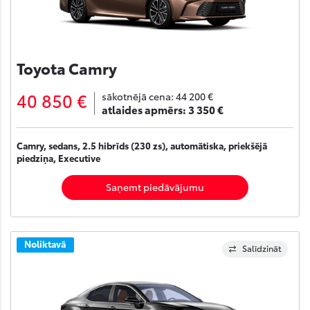
Toyota Camry
40 850 €
sākotnējā cena:
44 200 €
atlaides apmērs:
3 350 €
Camry, sedans, 2.5 hibrīds (230 zs), automātiska, priekšējā
piedziņa, Executive
Saņemt piedāvājumu
Noliktavā
Salīdzināt