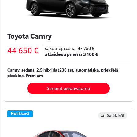
Toyota Camry
44 650 €
sākotnējā cena:
47 750 €
atlaides apmērs:
3 100 €
Camry, sedans, 2.5 hibrīds (230 zs), automātiska, priekšējā
piedziņa, Premium
Saņemt piedāvājumu
Noliktavā
Salīdzināt