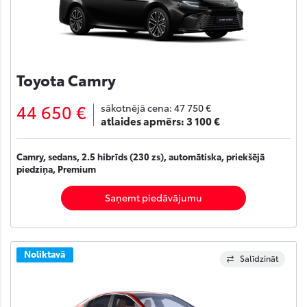
Toyota Camry
44 650 €
sākotnējā cena:
47 750 €
atlaides apmērs:
3 100 €
Camry, sedans, 2.5 hibrīds (230 zs), automātiska, priekšējā
piedziņa, Premium
Saņemt piedāvājumu
Noliktavā
Salīdzināt