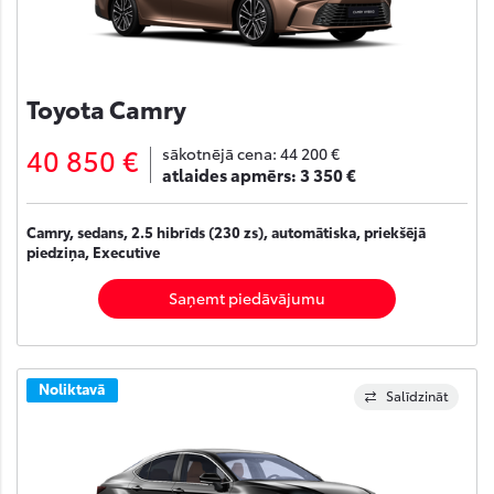
Toyota Camry
40 850 €
sākotnējā cena:
44 200 €
atlaides apmērs:
3 350 €
Camry, sedans, 2.5 hibrīds (230 zs), automātiska, priekšējā
piedziņa, Executive
Saņemt piedāvājumu
Noliktavā
Salīdzināt