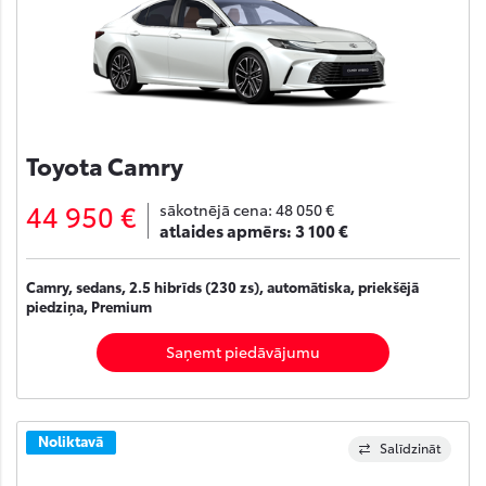
Toyota Camry
44 950 €
sākotnējā cena:
48 050 €
atlaides apmērs:
3 100 €
Camry, sedans, 2.5 hibrīds (230 zs), automātiska, priekšējā
piedziņa, Premium
Saņemt piedāvājumu
Noliktavā
Salīdzināt