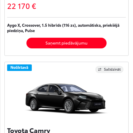
22 170 €
Aygo X, Crossover, 1.5 hibrīds (116 zs), automātiska, priekšējā
piedziņa, Pulse
Saņemt piedāvājumu
Noliktavā
Salīdzināt
Toyota Camry