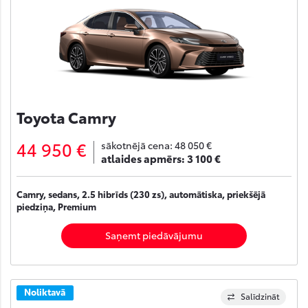
Toyota Camry
44 950 €
sākotnējā cena:
48 050 €
atlaides apmērs:
3 100 €
Camry, sedans, 2.5 hibrīds (230 zs), automātiska, priekšējā
piedziņa, Premium
Saņemt piedāvājumu
Noliktavā
Salīdzināt