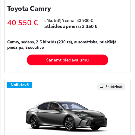
Toyota Camry
40 550 €
sākotnējā cena:
43 900 €
atlaides apmērs:
3 350 €
Camry, sedans, 2.5 hibrīds (230 zs), automātiska, priekšējā
piedziņa, Executive
Saņemt piedāvājumu
Noliktavā
Salīdzināt