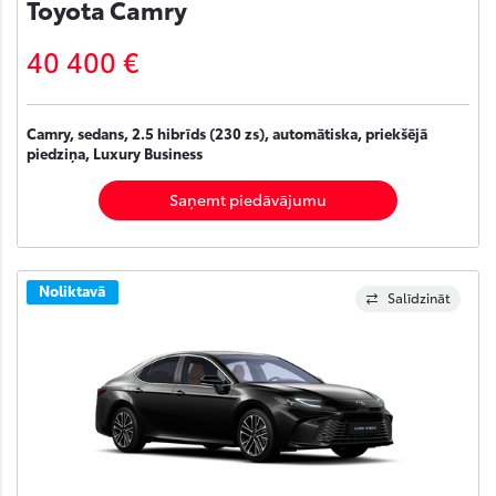
Toyota Camry
40 400 €
Camry, sedans, 2.5 hibrīds (230 zs), automātiska, priekšējā
piedziņa, Luxury Business
Saņemt piedāvājumu
Noliktavā
Salīdzināt