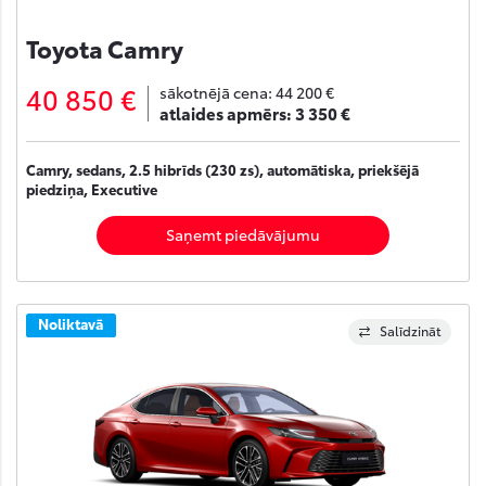
Toyota Camry
40 850 €
sākotnējā cena:
44 200 €
atlaides apmērs:
3 350 €
Camry, sedans, 2.5 hibrīds (230 zs), automātiska, priekšējā
piedziņa, Executive
Saņemt piedāvājumu
Noliktavā
Salīdzināt