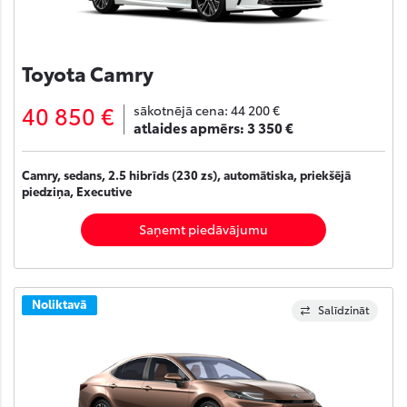
Toyota Camry
40 850 €
sākotnējā cena:
44 200 €
atlaides apmērs:
3 350 €
Camry, sedans, 2.5 hibrīds (230 zs), automātiska, priekšējā
piedziņa, Executive
Saņemt piedāvājumu
Noliktavā
Salīdzināt