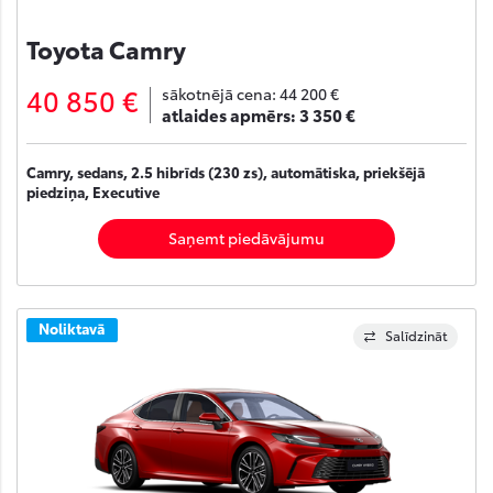
Toyota Camry
40 850 €
sākotnējā cena:
44 200 €
atlaides apmērs:
3 350 €
Camry, sedans, 2.5 hibrīds (230 zs), automātiska, priekšējā
piedziņa, Executive
Saņemt piedāvājumu
Noliktavā
Salīdzināt