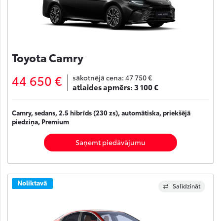
Toyota Camry
44 650 €
sākotnējā cena:
47 750 €
atlaides apmērs:
3 100 €
Camry, sedans, 2.5 hibrīds (230 zs), automātiska, priekšējā
piedziņa, Premium
Saņemt piedāvājumu
Noliktavā
Salīdzināt