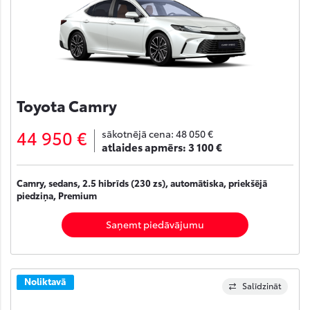
Toyota Camry
44 950 €
sākotnējā cena:
48 050 €
atlaides apmērs:
3 100 €
Camry, sedans, 2.5 hibrīds (230 zs), automātiska, priekšējā
piedziņa, Premium
Saņemt piedāvājumu
Noliktavā
Salīdzināt