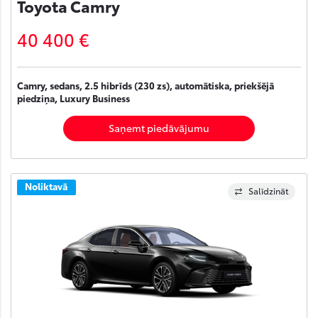
Toyota Camry
40 400 €
Camry, sedans, 2.5 hibrīds (230 zs), automātiska, priekšējā
piedziņa, Luxury Business
Saņemt piedāvājumu
Noliktavā
Salīdzināt