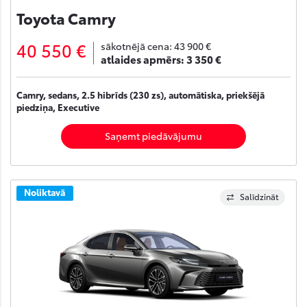
Toyota Camry
40 550 €
sākotnējā cena:
43 900 €
atlaides apmērs:
3 350 €
Camry, sedans, 2.5 hibrīds (230 zs), automātiska, priekšējā
piedziņa, Executive
Saņemt piedāvājumu
Noliktavā
Salīdzināt