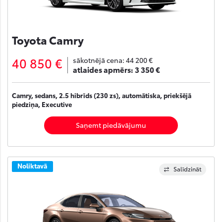
Toyota Camry
40 850 €
sākotnējā cena:
44 200 €
atlaides apmērs:
3 350 €
Camry, sedans, 2.5 hibrīds (230 zs), automātiska, priekšējā
piedziņa, Executive
Saņemt piedāvājumu
Noliktavā
Salīdzināt