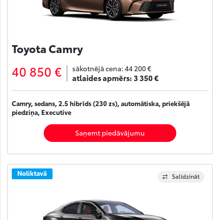
Toyota Camry
40 850 €
sākotnējā cena:
44 200 €
atlaides apmērs:
3 350 €
Camry, sedans, 2.5 hibrīds (230 zs), automātiska, priekšējā
piedziņa, Executive
Saņemt piedāvājumu
Noliktavā
Salīdzināt