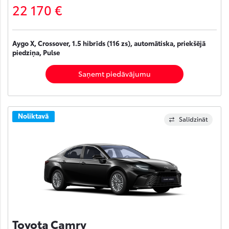
22 170 €
Aygo X, Crossover, 1.5 hibrīds (116 zs), automātiska, priekšējā
piedziņa, Pulse
Saņemt piedāvājumu
Noliktavā
Salīdzināt
Toyota Camry