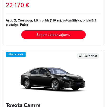
22 170 €
Aygo X, Crossover, 1.5 hibrīds (116 zs), automātiska, priekšējā
piedziņa, Pulse
Saņemt piedāvājumu
Noliktavā
Salīdzināt
Toyota Camry