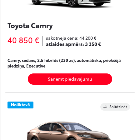
Toyota Camry
40 850 €
sākotnējā cena:
44 200 €
atlaides apmērs:
3 350 €
Camry, sedans, 2.5 hibrīds (230 zs), automātiska, priekšējā
piedziņa, Executive
Saņemt piedāvājumu
Noliktavā
Salīdzināt