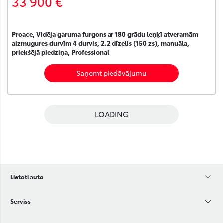
33 900 €
Proace, Vidēja garuma furgons ar 180 grādu leņķī atveramām
aizmugures durvīm 4 durvis, 2.2 dīzelis (150 zs), manuāla,
priekšējā piedziņa, Professional
Saņemt piedāvājumu
LOADING
Lietoti auto
Serviss