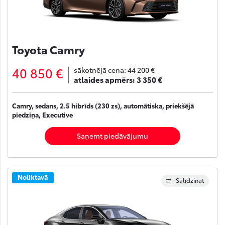
Toyota Camry
40 850 €
sākotnējā cena:
44 200 €
atlaides apmērs:
3 350 €
Camry, sedans, 2.5 hibrīds (230 zs), automātiska, priekšējā
piedziņa, Executive
Saņemt piedāvājumu
Noliktavā
Salīdzināt