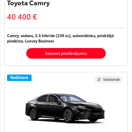
Toyota Camry
40 400 €
Camry, sedans, 2.5 hibrīds (230 zs), automātiska, priekšējā
piedziņa, Luxury Business
Saņemt piedāvājumu
Noliktavā
Salīdzināt