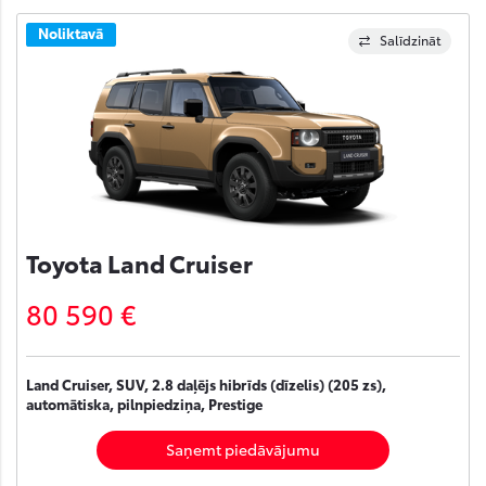
Noliktavā
Salīdzināt
Toyota Land Cruiser
80 590 €
Land Cruiser, SUV, 2.8 daļējs hibrīds (dīzelis) (205 zs),
automātiska, pilnpiedziņa, Prestige
Saņemt piedāvājumu