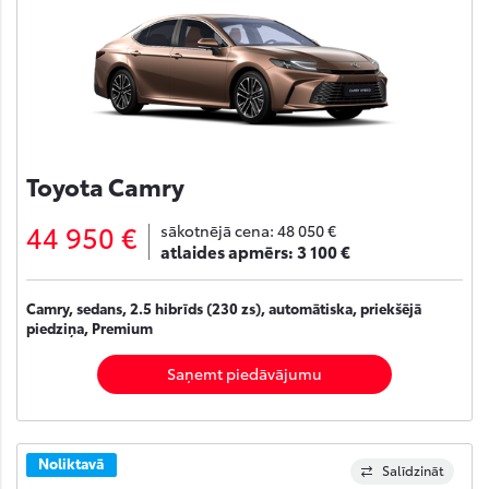
Toyota Camry
44 950 €
sākotnējā cena:
48 050 €
atlaides apmērs:
3 100 €
Camry, sedans, 2.5 hibrīds (230 zs), automātiska, priekšējā
piedziņa, Premium
Saņemt piedāvājumu
Noliktavā
Salīdzināt