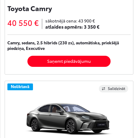
Toyota Camry
40 550 €
sākotnējā cena:
43 900 €
atlaides apmērs:
3 350 €
Camry, sedans, 2.5 hibrīds (230 zs), automātiska, priekšējā
piedziņa, Executive
Saņemt piedāvājumu
Noliktavā
Salīdzināt