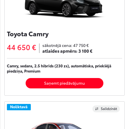
Toyota Camry
44 650 €
sākotnējā cena:
47 750 €
atlaides apmērs:
3 100 €
Camry, sedans, 2.5 hibrīds (230 zs), automātiska, priekšējā
piedziņa, Premium
Saņemt piedāvājumu
Noliktavā
Salīdzināt