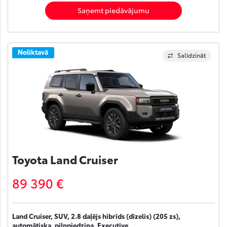
Saņemt piedāvājumu
Noliktavā
Salīdzināt
Toyota Land Cruiser
89 390 €
Land Cruiser, SUV, 2.8 daļējs hibrīds (dīzelis) (205 zs),
automātiska, pilnpiedziņa, Executive