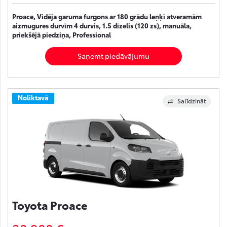
Proace, Vidēja garuma furgons ar 180 grādu leņķī atveramām
aizmugures durvīm 4 durvis, 1.5 dīzelis (120 zs), manuāla,
priekšējā piedziņa, Professional
Saņemt piedāvājumu
Noliktavā
Salīdzināt
Toyota Proace