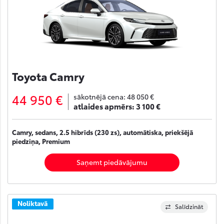
Toyota Camry
44 950 €
sākotnējā cena:
48 050 €
atlaides apmērs:
3 100 €
Camry, sedans, 2.5 hibrīds (230 zs), automātiska, priekšējā
piedziņa, Premium
Saņemt piedāvājumu
Noliktavā
Salīdzināt