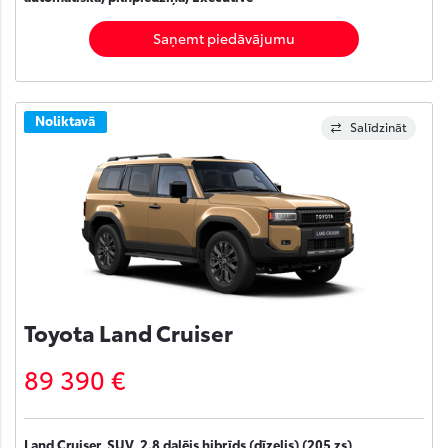
Saņemt piedāvājumu
Noliktavā
Salīdzināt
Toyota Land Cruiser
89 390 €
Land Cruiser, SUV, 2.8 daļējs hibrīds (dīzelis) (205 zs),