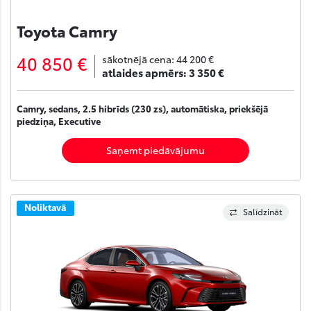
Toyota Camry
40 850 €
sākotnējā cena:
44 200 €
atlaides apmērs:
3 350 €
Camry, sedans, 2.5 hibrīds (230 zs), automātiska, priekšējā
piedziņa, Executive
Saņemt piedāvājumu
Noliktavā
Salīdzināt