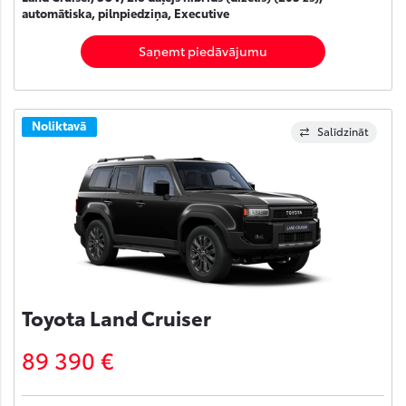
automātiska, pilnpiedziņa, Executive
Saņemt piedāvājumu
Noliktavā
Salīdzināt
Toyota Land Cruiser
89 390 €