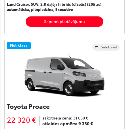
Land Cruiser, SUV, 2.8 daļējs hibrīds (dīzelis) (205 zs),
automātiska, pilnpiedziņa, Executive
Saņemt piedāvājumu
Noliktavā
Salīdzināt
Toyota Proace
22 320 €
sākotnējā cena:
31 650 €
atlaides apmērs:
9 330 €