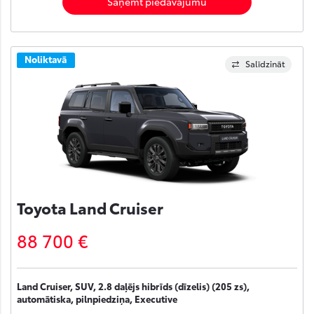
Saņemt piedāvājumu
Noliktavā
Salīdzināt
Toyota Land Cruiser
88 700 €
Land Cruiser, SUV, 2.8 daļējs hibrīds (dīzelis) (205 zs),
automātiska, pilnpiedziņa, Executive