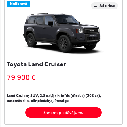
Noliktavā
Salīdzināt
Toyota Land Cruiser
79 900 €
Land Cruiser, SUV, 2.8 daļējs hibrīds (dīzelis) (205 zs),
automātiska, pilnpiedziņa, Prestige
Saņemt piedāvājumu