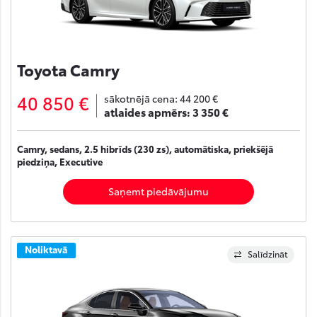
Toyota Camry
40 850 €
sākotnējā cena:
44 200 €
atlaides apmērs:
3 350 €
Camry, sedans, 2.5 hibrīds (230 zs), automātiska, priekšējā
piedziņa, Executive
Saņemt piedāvājumu
Noliktavā
Salīdzināt