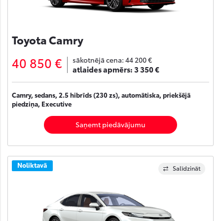
Toyota Camry
40 850 €
sākotnējā cena:
44 200 €
atlaides apmērs:
3 350 €
Camry, sedans, 2.5 hibrīds (230 zs), automātiska, priekšējā
piedziņa, Executive
Saņemt piedāvājumu
Noliktavā
Salīdzināt