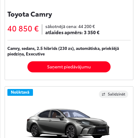
Toyota Camry
40 850 €
sākotnējā cena:
44 200 €
atlaides apmērs:
3 350 €
Camry, sedans, 2.5 hibrīds (230 zs), automātiska, priekšējā
piedziņa, Executive
Saņemt piedāvājumu
Noliktavā
Salīdzināt