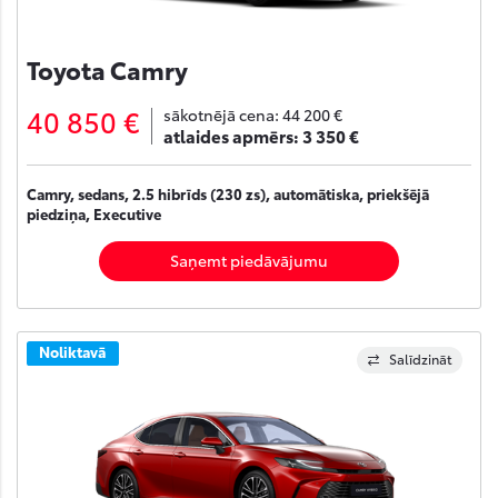
Toyota Camry
40 850 €
sākotnējā cena:
44 200 €
atlaides apmērs:
3 350 €
Camry, sedans, 2.5 hibrīds (230 zs), automātiska, priekšējā
piedziņa, Executive
Saņemt piedāvājumu
Noliktavā
Salīdzināt