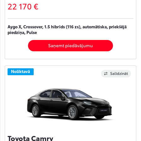
22 170 €
Aygo X, Crossover, 1.5 hibrīds (116 zs), automātiska, priekšējā
piedziņa, Pulse
Saņemt piedāvājumu
Noliktavā
Salīdzināt
Toyota Camry