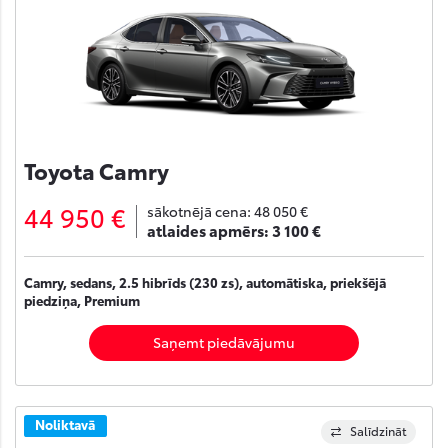
Toyota Camry
44 950 €
sākotnējā cena:
48 050 €
atlaides apmērs:
3 100 €
Camry, sedans, 2.5 hibrīds (230 zs), automātiska, priekšējā
piedziņa, Premium
Saņemt piedāvājumu
Noliktavā
Salīdzināt