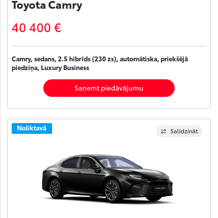
Toyota Camry
40 400 €
Camry, sedans, 2.5 hibrīds (230 zs), automātiska, priekšējā
piedziņa, Luxury Business
Saņemt piedāvājumu
Noliktavā
Salīdzināt