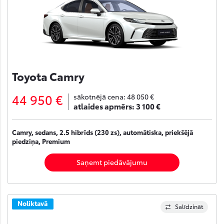
Toyota Camry
44 950 €
sākotnējā cena:
48 050 €
atlaides apmērs:
3 100 €
Camry, sedans, 2.5 hibrīds (230 zs), automātiska, priekšējā
piedziņa, Premium
Saņemt piedāvājumu
Noliktavā
Salīdzināt