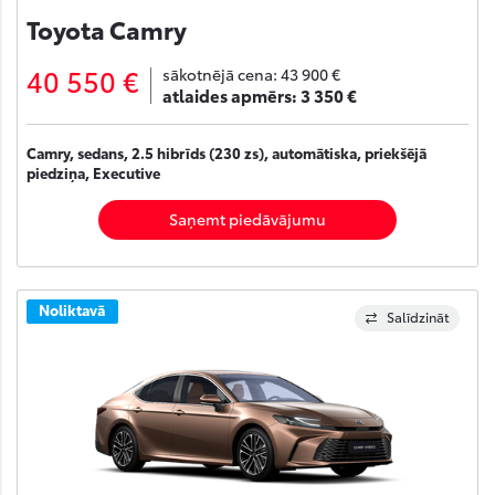
Toyota Camry
40 550 €
sākotnējā cena:
43 900 €
atlaides apmērs:
3 350 €
Camry, sedans, 2.5 hibrīds (230 zs), automātiska, priekšējā
piedziņa, Executive
Saņemt piedāvājumu
Noliktavā
Salīdzināt