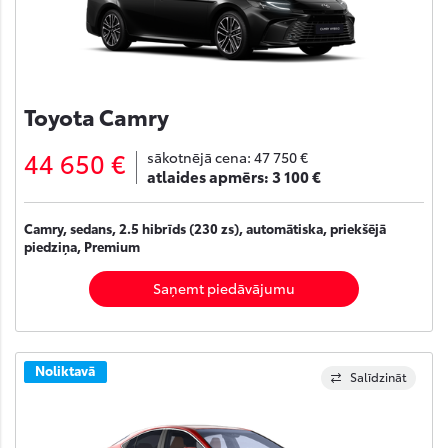
Toyota Camry
44 650 €
sākotnējā cena:
47 750 €
atlaides apmērs:
3 100 €
Camry, sedans, 2.5 hibrīds (230 zs), automātiska, priekšējā
piedziņa, Premium
Saņemt piedāvājumu
Noliktavā
Salīdzināt