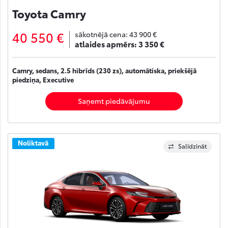
Toyota Camry
40 550 €
sākotnējā cena:
43 900 €
atlaides apmērs:
3 350 €
Camry, sedans, 2.5 hibrīds (230 zs), automātiska, priekšējā
piedziņa, Executive
Saņemt piedāvājumu
Noliktavā
Salīdzināt