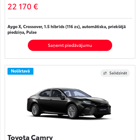
22 170 €
Aygo X, Crossover, 1.5 hibrīds (116 zs), automātiska, priekšējā
piedziņa, Pulse
Saņemt piedāvājumu
Noliktavā
Salīdzināt
Toyota Camry