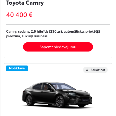
Toyota Camry
40 400 €
Camry, sedans, 2.5 hibrīds (230 zs), automātiska, priekšējā
piedziņa, Luxury Business
Saņemt piedāvājumu
Noliktavā
Salīdzināt