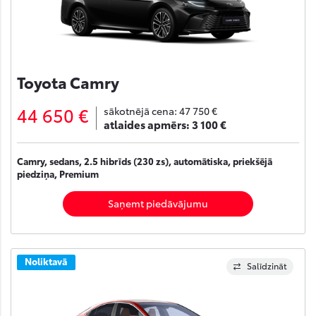
Toyota Camry
44 650 €
sākotnējā cena:
47 750 €
atlaides apmērs:
3 100 €
Camry, sedans, 2.5 hibrīds (230 zs), automātiska, priekšējā
piedziņa, Premium
Saņemt piedāvājumu
Noliktavā
Salīdzināt