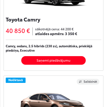
Toyota Camry
40 850 €
sākotnējā cena:
44 200 €
atlaides apmērs:
3 350 €
Camry, sedans, 2.5 hibrīds (230 zs), automātiska, priekšējā
piedziņa, Executive
Saņemt piedāvājumu
Noliktavā
Salīdzināt