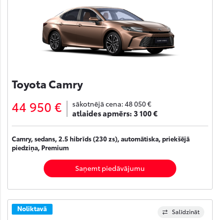
Toyota Camry
44 950 €
sākotnējā cena:
48 050 €
atlaides apmērs:
3 100 €
Camry, sedans, 2.5 hibrīds (230 zs), automātiska, priekšējā
piedziņa, Premium
Saņemt piedāvājumu
Noliktavā
Salīdzināt