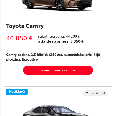
Toyota Camry
40 850 €
sākotnējā cena:
44 200 €
atlaides apmērs:
3 350 €
Camry, sedans, 2.5 hibrīds (230 zs), automātiska, priekšējā
piedziņa, Executive
Saņemt piedāvājumu
Noliktavā
Salīdzināt