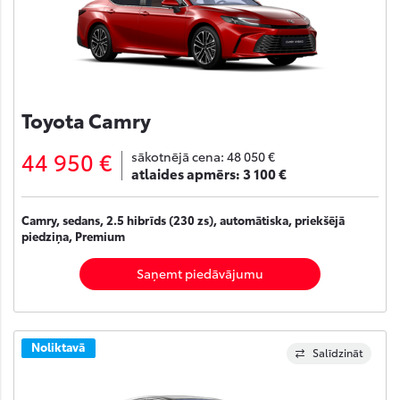
Toyota Camry
44 950 €
sākotnējā cena:
48 050 €
atlaides apmērs:
3 100 €
Camry, sedans, 2.5 hibrīds (230 zs), automātiska, priekšējā
piedziņa, Premium
Saņemt piedāvājumu
Noliktavā
Salīdzināt