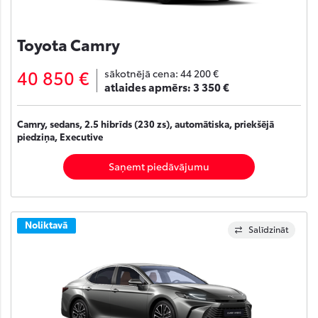
Toyota Camry
40 850 €
sākotnējā cena:
44 200 €
atlaides apmērs:
3 350 €
Camry, sedans, 2.5 hibrīds (230 zs), automātiska, priekšējā
piedziņa, Executive
Saņemt piedāvājumu
Noliktavā
Salīdzināt