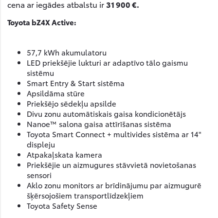
cena ar iegādes atbalstu ir
31 900 €.
Toyota bZ4X Active:
57,7 kWh akumulatoru
LED priekšējie lukturi ar adaptīvo tālo gaismu
sistēmu
Smart Entry & Start sistēma
Apsildāma stūre
Priekšējo sēdekļu apsilde
Divu zonu automātiskais gaisa kondicionētājs
Nanoe™ salona gaisa attīrīšanas sistēma
Toyota Smart Connect + multivides sistēma ar 14"
displeju
Atpakaļskata kamera
Priekšējie un aizmugures stāvvietā novietošanas
sensori
Aklo zonu monitors ar brīdinājumu par aizmugurē
šķērsojošiem transportlīdzekļiem
Toyota Safety Sense