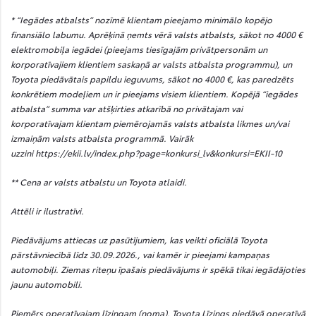
* “Iegādes atbalsts” nozīmē klientam pieejamo minimālo kopējo
finansiālo labumu. Aprēķinā ņemts vērā valsts atbalsts, sākot no 4000 €
elektromobiļa iegādei (pieejams tiesīgajām privātpersonām un
korporatīvajiem klientiem saskaņā ar valsts atbalsta programmu), un
Toyota piedāvātais papildu ieguvums, sākot no 4000 €, kas paredzēts
konkrētiem modeļiem un ir pieejams visiem klientiem. Kopējā “iegādes
atbalsta” summa var atšķirties atkarībā no privātajam vai
korporatīvajam klientam piemērojamās valsts atbalsta likmes un/vai
izmaiņām valsts atbalsta programmā. Vairāk
(Opens 
uzzini
https://ekii.lv/index.php?page=konkursi_lv&konkursi=EKII-10
** Cena ar valsts atbalstu un Toyota atlaidi.
Attēli ir ilustratīvi.
Piedāvājums attiecas uz pasūtījumiem, kas veikti oficiālā Toyota
pārstāvniecībā līdz 30.09.2026., vai kamēr ir pieejami kampaņas
automobiļi. Ziemas riteņu īpašais piedāvājums ir spēkā tikai iegādājoties
jaunu automobili.
Piemērs operatīvajam līzingam (noma). Toyota Līzings piedāvā operatīvā