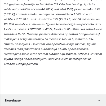
līzinga (nomas) iespēju sadarbībā ar SIA Citadele Leasing. Aprēķins
veikts automobilim ar cenu 44 900 €, ieskaitot PVN, pirmo iemaksu 15%
(6735 €), komisijas maksu par līguma noformēšanu 1.50% no auto
vērtības (673.50 €), atlikušo vērtību 35% (15 715 €) pēc 60 mēnešiem un
100 000 km nobraukuma limitu līguma termiņa beigās un procentu likmi
1.49% + 3 mēnešu EURIBOR (2.407%, fiksēts 15.06.2026), kas šobrīd kopā
sastāda 3.897%. Minētajā piemērā ikmēneša operatīvā līzinga (nomas)
maksājums ar līguma termiņu 60 mēneši ir 465.70 €, ieskaitot PVN.
Papildu nosacījums – klientam visā operatīvā līzinga (nomas) līguma
darbības laikā jānodrošina automobiļa KASKO apdrošināšana.
Piedāvājums spēkā ierobežotam automobiļu skaitam. Attiecas uz visiem
Toyota Līzinga nodrošinātājiem. Aprēķins veikts pamatojoties uz
Citadele Līzinga piemēru.
Lietoti auto