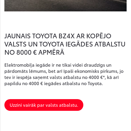
JAUNAIS TOYOTA BZ4X AR KOPĒJO
VALSTS UN TOYOTA IEGĀDES ATBALSTU
NO 8000 € APMĒRĀ
Elektromobiļa iegāde ir ne tikai videi draudzīgs un
pārdomāts lēmums, bet arī īpaši ekonomisks pirkums, jo
tev ir iespēja saņemt valsts atbalstu no 4000 €*, kā arī
papildu no 4000 € iegādes atbalstu no Toyota.
Uzzini vairāk par valsts atbalstu.