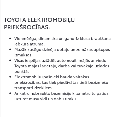
TOYOTA ELEKTROMOBIĻU
PRIEKŠROCĪBAS:
Vienmērīga, dinamiska un gandrīz klusa braukšana
jebkurā ātrumā.
Mazāk kustīgu dzinēja detaļu un zemākas apkopes
izmaksas.
Visas iespējas uzlādēt automobili mājās ar viedo
Toyota mājas lādētāju, darbā vai tuvākajā uzlādes
punktā.
Elektromobiļu īpašnieki bauda vairākas
priekšrocības, kas tiek piedāvātas tieši bezizmešu
transportlīdzekļiem.
Ar katru nobraukto bezemisiju kilometru tu palīdzi
uzturēt mūsu vidi un dabu tīrāku.