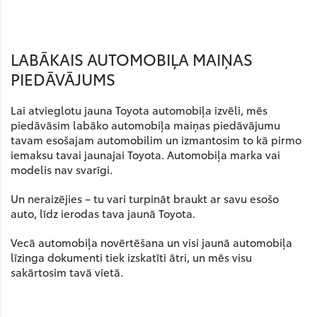
LABĀKAIS AUTOMOBIĻA MAIŅAS
PIEDĀVĀJUMS
Lai atvieglotu jauna Toyota automobiļa izvēli, mēs
piedāvāsim labāko automobiļa maiņas piedāvājumu
tavam esošajam automobilim un izmantosim to kā pirmo
iemaksu tavai jaunajai Toyota. Automobiļa marka vai
modelis nav svarīgi.
Un neraizējies – tu vari turpināt braukt ar savu esošo
auto, līdz ierodas tava jaunā Toyota.
Vecā automobiļa novērtēšana un visi jaunā automobiļa
līzinga dokumenti tiek izskatīti ātri, un mēs visu
sakārtosim tavā vietā.