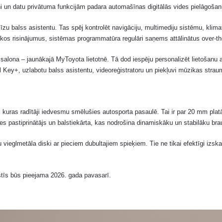
lni un datu privātuma funkcijām padara automašīnas digitālās vides pielāgoša
cīzu balss asistentu. Tas spēj kontrolēt navigāciju, multimediju sistēmu, klima
kos risinājumus, sistēmas programmatūra regulāri saņems attālinātus over-th
s salona – jaunākajā MyToyota lietotnē. Tā dod iespēju personalizēt lietošan
tal Key+, uzlabotu balss asistentu, videoreģistratoru un piekļuvi mūzikas str
uras radītāji iedvesmu smēlušies autosporta pasaulē. Tai ir par 20 mm platāk
res pastiprinātājs un balstiekārta, kas nodrošina dinamiskāku un stabilāku br
vieglmetāla diski ar pieciem dubultajiem spieķiem. Tie ne tikai efektīgi izs
stīs būs pieejama 2026. gada pavasarī.