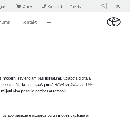
RU
ājumi
Grozs
Kontakti
 mums
Kontakti
s moderni savienojamības risinājumi, uzlabota digitālā
o popularitāti, ko tam kopš pirmā RAV4 iznākšanas 1994.
 miljoni visā pasaulē pārdotu automobiļu.
 uzlabo pasažieru aizsardzību un modeli papildina ar