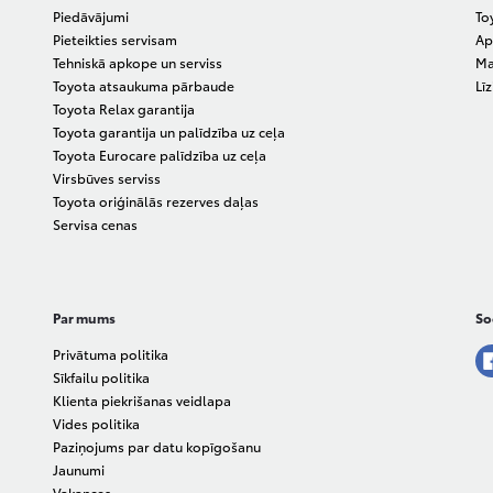
Piedāvājumi
To
Pieteikties servisam
Ap
Tehniskā apkope un serviss
Ma
Toyota atsaukuma pārbaude
Lī
Toyota Relax garantija
Toyota garantija un palīdzība uz ceļa
Toyota Eurocare palīdzība uz ceļa
Virsbūves serviss
Toyota oriģinālās rezerves daļas
Servisa cenas
Par mums
Soc
Privātuma politika
Sīkfailu politika
Klienta piekrišanas veidlapa
Vides politika
Paziņojums par datu kopīgošanu
Jaunumi
Vakances