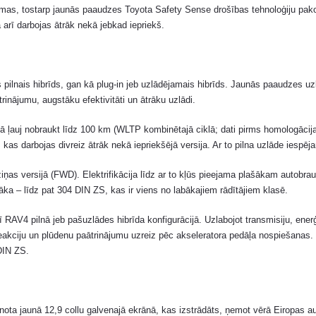
ēmas, tostarp jaunās paaudzes Toyota Safety Sense drošības tehnoloģiju pako
arī darbojas ātrāk nekā jebkad iepriekš.
nais hibrīds, gan kā plug-in jeb uzlādējamais hibrīds. Jaunās paaudzes uzlā
trinājumu, augstāku efektivitāti un ātrāku uzlādi.
mā ļauj nobraukt līdz 100 km (WLTP kombinētajā ciklā; dati pirms homologācija
as darbojas divreiz ātrāk nekā iepriekšējā versija. Ar to pilna uzlāde iespēj
iņas versijā (FWD). Elektrifikācija līdz ar to kļūs pieejama plašākam autobr
āka – līdz pat 304 DIN ZS, kas ir viens no labākajiem rādītājiem klasē.
 RAV4 pilnā jeb pašuzlādes hibrīda konfigurācijā. Uzlabojot transmisiju, ene
 reakciju un plūdenu paātrinājumu uzreiz pēc akseleratora pedāļa nospiešanas.
DIN ZS.
ota jaunā 12,9 collu galvenajā ekrānā, kas izstrādāts, ņemot vērā Eiropas aut