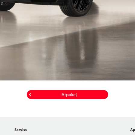
Atpakaļ
Serviss
Ap