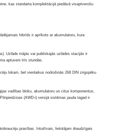
tne, kas standarta komplektācijā piedāvā visaptverošu
dējamais hibrīds ir aprīkots ar akumulatoru, kura
s). Uzlāde mājās vai publiskajās uzlādes stacijās ir
ama aptuveni trīs stundās.
aucēju lokam, bet vienlaikus nodrošinās 268 DIN zirgspēku
rģijas vadības bloku, akumulatoru un citus komponentus,
 Pilnpiedziņas (AWD-i) versijā sistēmas jauda tagad ir
obraucēju prasības. Intuitīvais, lietotājam draudzīgais