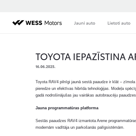
Jauni auto
Lietoti auto
TOYOTA IEPAZĪSTINA 
16.06.2025.
Toyota RAV4 pilnīgi jaunā sestā paaudze ir klāt – zīmola
pieredze un efektīvas hibrīda tehnoloģijas. Modeļa spēc
gadā nodrošinājušas jau vairākas autobraucēju paaudzes. 
Jauna programmatūras platforma
Sestās paaudzes RAV4 izmantota Arene programmatūras pl
modernām vadītāja un parkošanās palīgsistēmām.