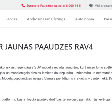
Eurocare Palīdzība uz ceļa: 8 000 44 11
Visi piedāv
Serviss
Apdrošināšana, līzings
Auto noma
Par
AR JAUNĀS PAAUDZES RAV4
 ikoniskais, leģendārais SUV modelis ievada jaunu ēru, kurā milzu lomu spēlē
īgais un mūsdienīgais dizains iemieso daudzpusību, uzticamību un nerimstoš
Modeļa popularitātes neapstrīdamais pierādījums ir skaitlis – vairāk nekā 15
atforma, kas ir Toyota jaunāko drošības tehnoloģiju pamatā. Tās ievērojami