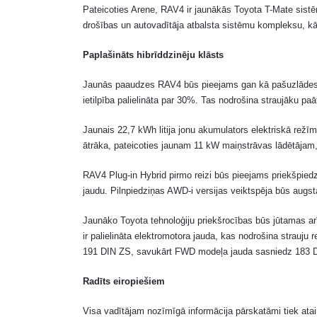
Pateicoties Arene, RAV4 ir jaunākās Toyota T-Mate sist
drošības un autovadītāja atbalsta sistēmu kompleksu, kā 
Paplašināts hibrīddzinēju klāsts
Jaunās paaudzes RAV4 būs pieejams gan kā pašuzlādes pil
ietilpība palielināta par 30%. Tas nodrošina straujāku paā
Jaunais 22,7 kWh litija jonu akumulators elektriskā režī
ātrāka, pateicoties jaunam 11 kW maiņstrāvas lādētājam, k
RAV4 Plug-in Hybrid pirmo reizi būs pieejams priekšpiedz
jaudu. Pilnpiedziņas AWD-i versijas veiktspēja būs augst
Jaunāko Toyota tehnoloģiju priekšrocības būs jūtamas arī
ir palielināta elektromotora jauda, kas nodrošina strauju
191 DIN ZS, savukārt FWD modeļa jauda sasniedz 183 
Radīts eiropiešiem
Visa vadītājam nozīmīgā informācija pārskatāmi tiek atain