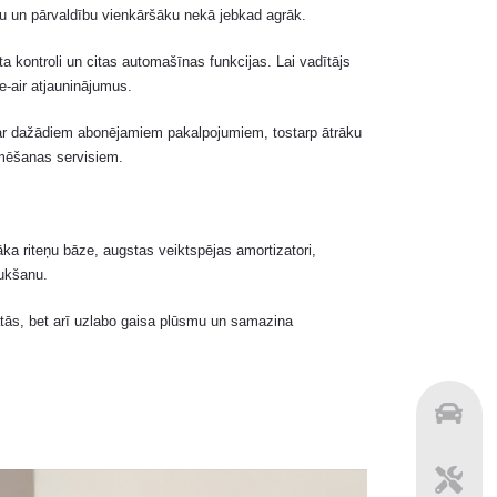
nu un pārvaldību vienkāršāku nekā jebkad agrāk.
ta kontroli un citas automašīnas funkcijas. Lai vadītājs
e-air atjauninājumus.
u ar dažādiem abonējamiem pakalpojumiem, tostarp ātrāku
aumēšanas servisiem.
a riteņu bāze, augstas veiktspējas amortizatori,
aukšanu.
katās, bet arī uzlabo gaisa plūsmu un samazina