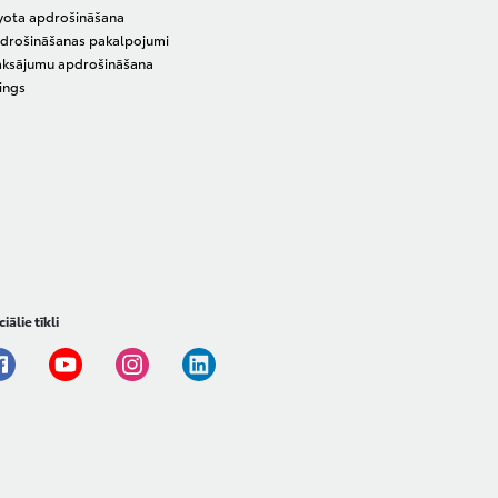
yota apdrošināšana
drošināšanas pakalpojumi
ksājumu apdrošināšana
zings
iālie tīkli
Facebook
Youtube
Instagram
Linkedin