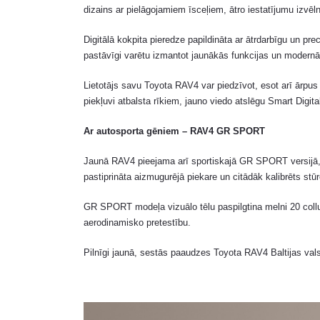
dizains ar pielāgojamiem īsceļiem, ātro iestatījumu izvē
Digitālā kokpita pieredze papildināta ar ātrdarbīgu un pre
pastāvīgi varētu izmantot jaunākās funkcijas un modernā
Lietotājs savu Toyota RAV4 var piedzīvot, esot arī ārpu
piekļuvi atbalsta rīkiem, jauno viedo atslēgu Smart Digi
Ar autosporta gēniem – RAV4 GR SPORT
Jaunā RAV4 pieejama arī sportiskajā GR SPORT versijā, k
pastiprināta aizmugurējā piekare un citādāk kalibrēts stū
GR SPORT modeļa vizuālo tēlu paspilgtina melni 20 collu 
aerodinamisko pretestību.
Pilnīgi jaunā, sestās paaudzes Toyota RAV4 Baltijas val