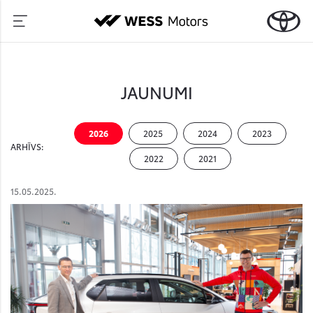
JAUNUMI
2026
2025
2024
2023
ARHĪVS:
2022
2021
15.05.2025.