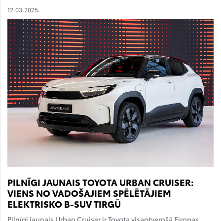
12.03.2025.
PILNĪGI JAUNAIS TOYOTA URBAN CRUISER:
VIENS NO VADOŠAJIEM SPĒLĒTĀJIEM
ELEKTRISKO B-SUV TIRGŪ
Pilnīgi jaunais Urban Cruiser ir Toyota visaptverošā Eiropas