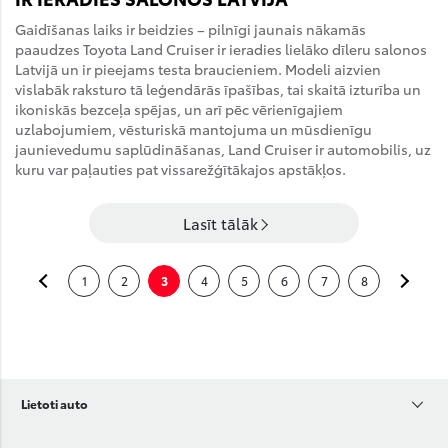
Gaidīšanas laiks ir beidzies – pilnīgi jaunais nākamās
paaudzes Toyota Land Cruiser ir ieradies lielāko dīleru salonos
Latvijā un ir pieejams testa braucieniem. Modeli aizvien
vislabāk raksturo tā leģendārās īpašības, tai skaitā izturība un
ikoniskās bezceļa spējas, un arī pēc vērienīgajiem
uzlabojumiem, vēsturiskā mantojuma un mūsdienīgu
jaunievedumu saplūdināšanas, Land Cruiser ir automobilis, uz
kuru var paļauties pat vissarežģītākajos apstākļos.
Lasīt tālāk
1
2
3
4
5
6
7
8
ATPAKAĻ
TĀLĀ
Lietoti auto