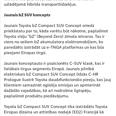
uzlādējamā hibrīda transportlīdzekļus.
Jaunais bZ SUV koncepts
Jaunais Toyota bZ Compact SUV Concept sniedz
priekšstatu par to, kāda varētu būt nākotne, paplašinot
Toyota vīziju “bZ” (Beyond Zero) zīmola ietvaros. Tas ir
viens no sešiem bZ akumulatora elektromobiļiem, ko
paredzēts izstrādāt uz e-TNGA platformas un kas būs
pieejami Eiropas tirgū.
Jaunais konceptauto ir pozicionēts C-SUV klasē, kas ir
lielākais tirgus segments Eiropā. Jaunais pilnībā
elektriskais bZ Compact SUV Concept līdzās C-HR
Prologue ilustrē Toyota daudzfunkcionālo pieeju, kas ļauj
klientiem samazināt oglekļa emisijas un apmierināt
dažādās vajadzības, kā arī nodrošina ilgtspēju,
paplašinot produktu piedāvājumu.
Toyota bZ Compact SUV Concept tika izstrādāts Toyota
Eiropas dizaina un attīstības nodaļā (ED2) Francijā kā