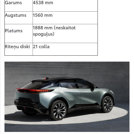
Garums
4538 mm
Augstums
1560 mm
1888 mm (neskaitot
Platums
spoguļus)
Riteņu diski
21 colla