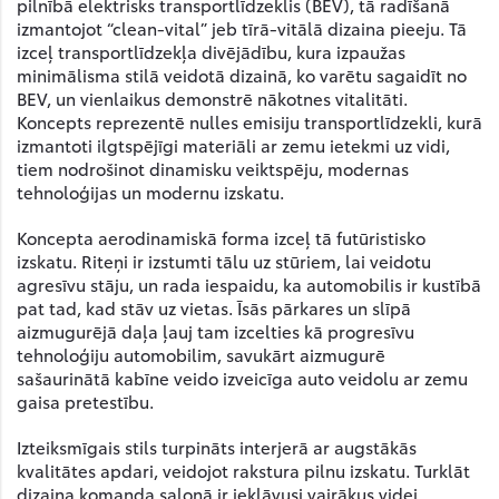
pilnībā elektrisks transportlīdzeklis (BEV), tā radīšanā
izmantojot “clean-vital” jeb tīrā-vitālā dizaina pieeju. Tā
izceļ transportlīdzekļa divējādību, kura izpaužas
minimālisma stilā veidotā dizainā, ko varētu sagaidīt no
BEV, un vienlaikus demonstrē nākotnes vitalitāti.
Koncepts reprezentē nulles emisiju transportlīdzekli, kurā
izmantoti ilgtspējīgi materiāli ar zemu ietekmi uz vidi,
tiem nodrošinot dinamisku veiktspēju, modernas
tehnoloģijas un modernu izskatu.
Koncepta aerodinamiskā forma izceļ tā futūristisko
izskatu. Riteņi ir izstumti tālu uz stūriem, lai veidotu
agresīvu stāju, un rada iespaidu, ka automobilis ir kustībā
pat tad, kad stāv uz vietas. Īsās pārkares un slīpā
aizmugurējā daļa ļauj tam izcelties kā progresīvu
tehnoloģiju automobilim, savukārt aizmugurē
sašaurinātā kabīne veido izveicīga auto veidolu ar zemu
gaisa pretestību.
Izteiksmīgais stils turpināts interjerā ar augstākās
kvalitātes apdari, veidojot rakstura pilnu izskatu. Turklāt
dizaina komanda salonā ir iekļāvusi vairākus videi