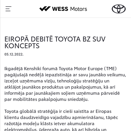
EIROPĀ DEBITĒ TOYOTA BZ SUV
KONCEPTS
05.12.2022.
Ikgadējā Kenshiki forumā Toyota Motor Europe (TME)
pagājušajā nedēļā iepazīstināja ar savu jaunāko veikumu,
izceļot uzņēmuma vīziju, tehnoloģiju stratēģiju un
atklājot jaunākos produktus un pakalpojumus, kā arī
informēja par jaunākajiem soļiem uzņēmuma pārveidē
par mobilitātes pakalpojumu sniedzēju.
Toyota globālā stratēģija ir cieši saistīta ar Eiropas
klientu daudzveidīgo vajadzību apmierināšanu, tāpēc
ražotāja modeļu klāsts ietver akumulatora
elektromobiļus, ūdeņraža auto, kā arī hibrīda un