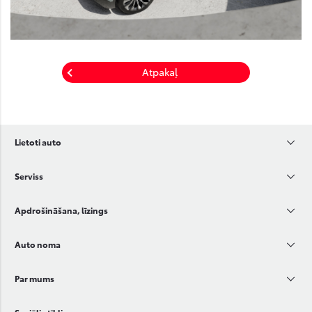
Atpakaļ
Lietoti auto
Serviss
Apdrošināšana, līzings
Auto noma
Par mums