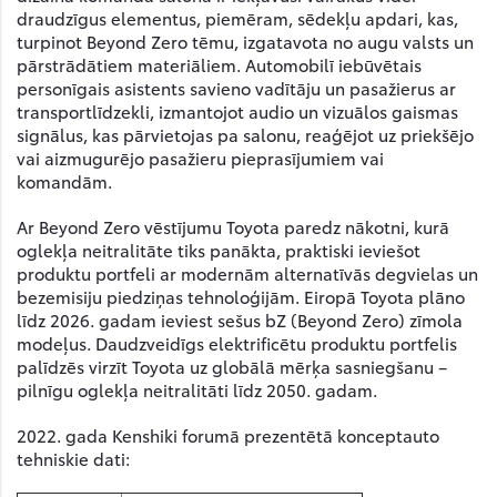
draudzīgus elementus, piemēram, sēdekļu apdari, kas,
turpinot Beyond Zero tēmu, izgatavota no augu valsts un
pārstrādātiem materiāliem. Automobilī iebūvētais
personīgais asistents savieno vadītāju un pasažierus ar
transportlīdzekli, izmantojot audio un vizuālos gaismas
signālus, kas pārvietojas pa salonu, reaģējot uz priekšējo
vai aizmugurējo pasažieru pieprasījumiem vai
komandām.
Ar Beyond Zero vēstījumu Toyota paredz nākotni, kurā
oglekļa neitralitāte tiks panākta, praktiski ieviešot
produktu portfeli ar modernām alternatīvās degvielas un
bezemisiju piedziņas tehnoloģijām. Eiropā Toyota plāno
līdz 2026. gadam ieviest sešus bZ (Beyond Zero) zīmola
modeļus. Daudzveidīgs elektrificētu produktu portfelis
palīdzēs virzīt Toyota uz globālā mērķa sasniegšanu –
pilnīgu oglekļa neitralitāti līdz 2050. gadam.
2022. gada Kenshiki forumā prezentētā konceptauto
tehniskie dati: