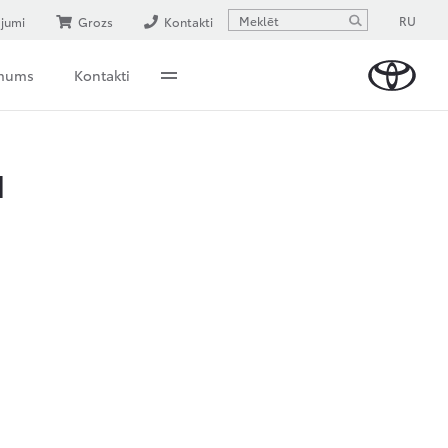
RU
ājumi
Grozs
Kontakti
 mums
Kontakti
M