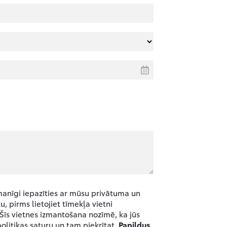
manīgi iepazīties ar mūsu privātuma un
u, pirms lietojiet tīmekļa vietni
 Šīs vietnes izmantošana nozīmē, ka jūs
politikas saturu un tam piekrītat.
Papildus