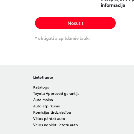
informācija
Nosūtīt
* obligāti aizpildāmie lauki
Lietoti auto
Katalogs
Toyota Approved garantija
Auto maiņa
Auto atpirkums
Komisijas tirdzniecība
Vēlos pārdot auto
Vēlos nopirkt lietotu auto