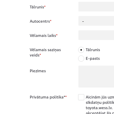
Tālrunis
Autocentrs
Vēlamais laiks
Vēlamais saziņas
Tālrunis
veids
E-pasts
Piezīmes
Privātuma politika*
Aicinām jūs uz
sīkdatņu politik
toyota.wess.lv.
akceptējat šīs 