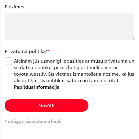
Piezīmes
Privātuma politika*
Aicinām jūs uzmanīgi iepazīties ar mūsu privātuma un
sīkdatņu politiku, pirms lietojiet tīmekļa vietni
toyota.wess.lv. Šīs vietnes izmantošana nozīmē, ka jūs
akceptējat šīs politikas saturu un tam piekrītat.
Papildus informācija
Nosūtīt
* obligāti aizpildāmie lauki