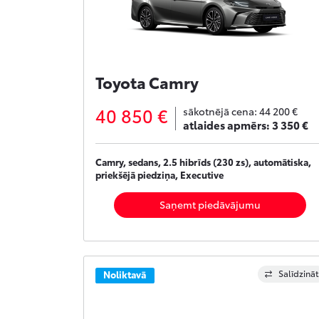
Toyota Camry
40 850 €
sākotnējā cena:
44 200 €
atlaides apmērs:
3 350 €
Camry, sedans, 2.5 hibrīds (230 zs), automātiska,
priekšējā piedziņa, Executive
Saņemt piedāvājumu
Salīdzināt
Noliktavā