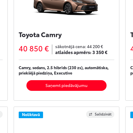
Toyota Camry
40 850 €
sākotnējā cena:
44 200 €
atlaides apmērs:
3 350 €
Camry, sedans, 2.5 hibrīds (230 zs), automātiska,
C
priekšējā piedziņa, Executive
p
Saņemt piedāvājumu
Salīdzināt
Noliktavā