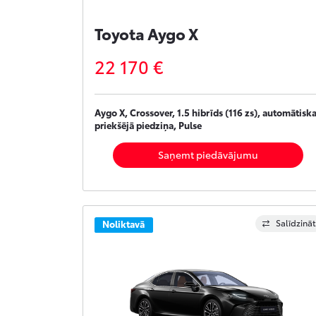
Toyota Aygo X
22 170 €
Aygo X, Crossover, 1.5 hibrīds (116 zs), automātiska
priekšējā piedziņa, Pulse
Saņemt piedāvājumu
Salīdzināt
Noliktavā