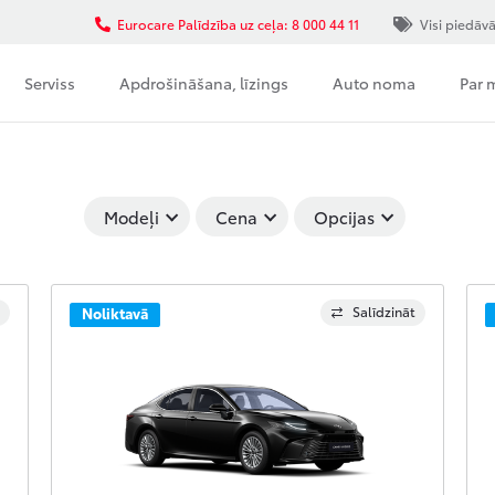
Eurocare Palīdzība uz ceļa: 8 000 44 11
Visi piedāv
Serviss
Apdrošināšana, līzings
Auto noma
Par
Modeļi
Cena
Opcijas
Salīdzināt
Noliktavā