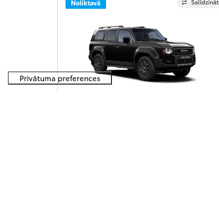
Salīdzināt
Noliktavā
Toyota Land Cruiser
80 590 €
Land Cruiser, SUV, 2.8 daļējs hibrīds (dīzelis) (205
zs), automātiska, pilnpiedziņa, Prestige
Saņemt piedāvājumu