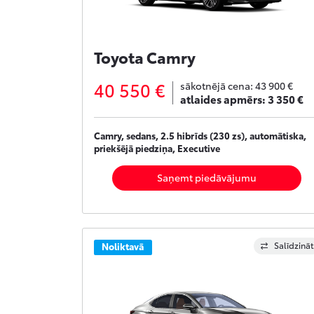
Toyota Camry
40 550 €
sākotnējā cena:
43 900 €
atlaides apmērs:
3 350 €
Camry, sedans, 2.5 hibrīds (230 zs), automātiska,
priekšējā piedziņa, Executive
Saņemt piedāvājumu
Salīdzināt
Noliktavā