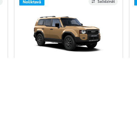
Salīdzināt
Noliktavā
Toyota Land Cruiser
80 590 €
Land Cruiser, SUV, 2.8 daļējs hibrīds (dīzelis) (205
L
zs), automātiska, pilnpiedziņa, Prestige
z
Saņemt piedāvājumu