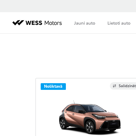
Jauni auto
Lietoti auto
Salīdzināt
Noliktavā