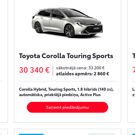
Toyota Corolla Touring Sports
30 340 €
sākotnējā cena:
33 200 €
atlaides apmērs:
2 860 €
Corolla Hybrid, Touring Sports, 1.8 hibrīds (140 zs),
L
automātiska, priekšējā piedziņa, Active Plus
z
Saņemt piedāvājumu