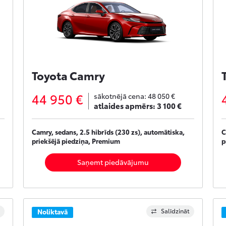
Toyota Camry
44 950 €
sākotnējā cena:
48 050 €
atlaides apmērs:
3 100 €
Camry, sedans, 2.5 hibrīds (230 zs), automātiska,
C
priekšējā piedziņa, Premium
p
Saņemt piedāvājumu
Salīdzināt
Noliktavā