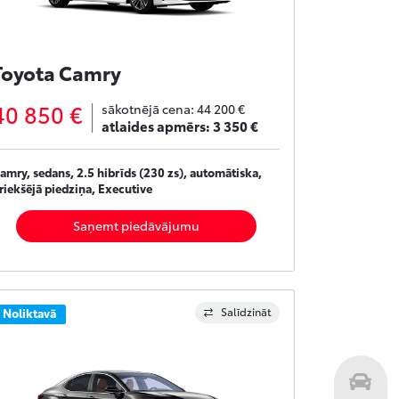
Toyota Camry
40 850 €
sākotnējā cena:
44 200 €
atlaides apmērs:
3 350 €
amry, sedans, 2.5 hibrīds (230 zs), automātiska,
riekšējā piedziņa, Executive
Saņemt piedāvājumu
Salīdzināt
Noliktavā