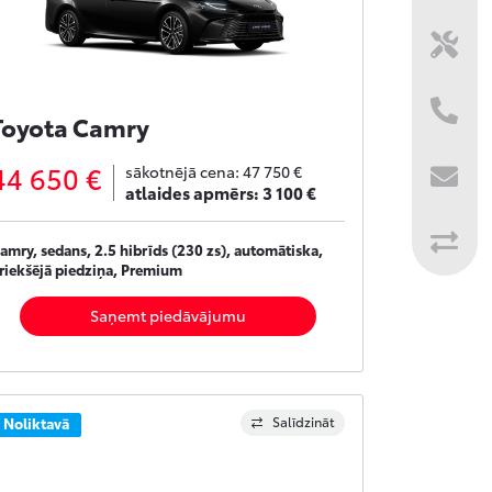
Toyota Camry
44 650 €
sākotnējā cena:
47 750 €
atlaides apmērs:
3 100 €
amry, sedans, 2.5 hibrīds (230 zs), automātiska,
riekšējā piedziņa, Premium
Saņemt piedāvājumu
Salīdzināt
Noliktavā