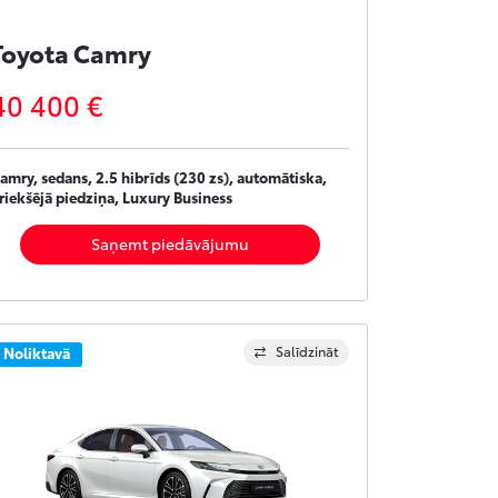
Toyota Camry
40 400 €
amry, sedans, 2.5 hibrīds (230 zs), automātiska,
riekšējā piedziņa, Luxury Business
Saņemt piedāvājumu
Salīdzināt
Noliktavā