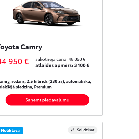
Toyota Camry
44 950 €
sākotnējā cena:
48 050 €
atlaides apmērs:
3 100 €
amry, sedans, 2.5 hibrīds (230 zs), automātiska,
riekšējā piedziņa, Premium
Saņemt piedāvājumu
Salīdzināt
Noliktavā