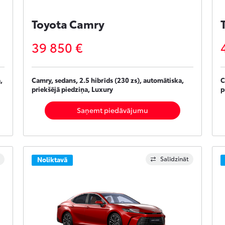
Toyota Camry
39 850 €
,
Camry, sedans, 2.5 hibrīds (230 zs), automātiska,
C
priekšējā piedziņa, Luxury
p
Saņemt piedāvājumu
Salīdzināt
Noliktavā