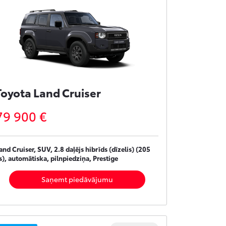
Toyota Land Cruiser
79 900 €
and Cruiser, SUV, 2.8 daļējs hibrīds (dīzelis) (205
s), automātiska, pilnpiedziņa, Prestige
Saņemt piedāvājumu