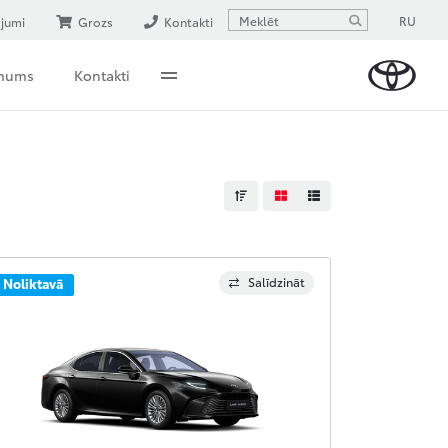
RU
ājumi
Grozs
Kontakti
 mums
Kontakti
Salīdzināt
Noliktavā