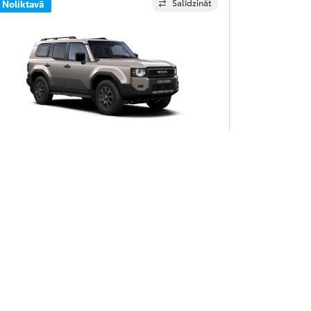
Salīdzināt
Noliktavā
Toyota Land Cruiser
80 590 €
and Cruiser, SUV, 2.8 daļējs hibrīds (dīzelis) (205
s), automātiska, pilnpiedziņa, Prestige
Saņemt piedāvājumu