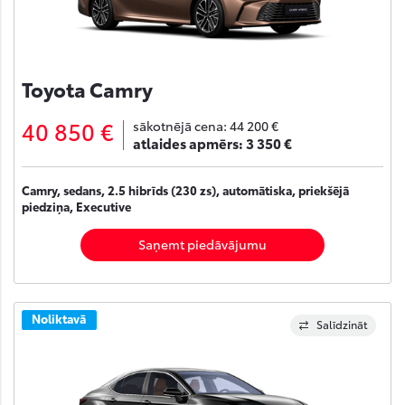
Toyota Camry
40 850 €
sākotnējā cena:
44 200 €
atlaides apmērs:
3 350 €
Camry, sedans, 2.5 hibrīds (230 zs), automātiska, priekšējā
piedziņa, Executive
Saņemt piedāvājumu
Noliktavā
Salīdzināt