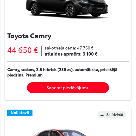
Toyota Camry
44 650 €
sākotnējā cena:
47 750 €
atlaides apmērs:
3 100 €
Camry, sedans, 2.5 hibrīds (230 zs), automātiska, priekšējā
piedziņa, Premium
Saņemt piedāvājumu
Noliktavā
Salīdzināt