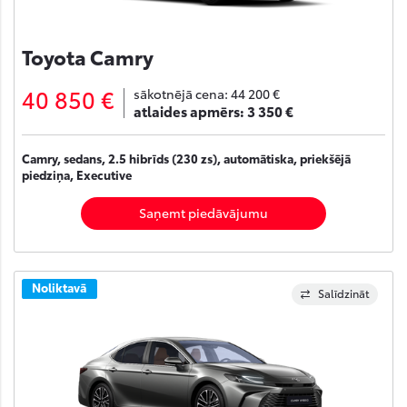
Toyota Camry
40 850 €
sākotnējā cena:
44 200 €
atlaides apmērs:
3 350 €
Camry, sedans, 2.5 hibrīds (230 zs), automātiska, priekšējā
piedziņa, Executive
Saņemt piedāvājumu
Noliktavā
Salīdzināt