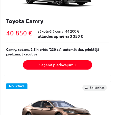
Toyota Camry
40 850 €
sākotnējā cena:
44 200 €
atlaides apmērs:
3 350 €
Camry, sedans, 2.5 hibrīds (230 zs), automātiska, priekšējā
piedziņa, Executive
Saņemt piedāvājumu
Noliktavā
Salīdzināt