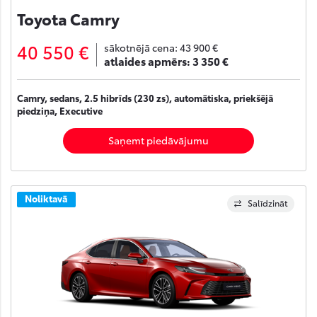
Toyota Camry
40 550 €
sākotnējā cena:
43 900 €
atlaides apmērs:
3 350 €
Camry, sedans, 2.5 hibrīds (230 zs), automātiska, priekšējā
piedziņa, Executive
Saņemt piedāvājumu
Noliktavā
Salīdzināt