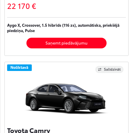
22 170 €
Aygo X, Crossover, 1.5 hibrīds (116 zs), automātiska, priekšējā
piedziņa, Pulse
Saņemt piedāvājumu
Noliktavā
Salīdzināt
Toyota Camry