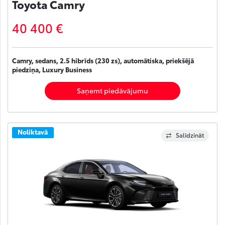
Toyota Camry
40 400 €
Camry, sedans, 2.5 hibrīds (230 zs), automātiska, priekšējā
piedziņa, Luxury Business
Saņemt piedāvājumu
Noliktavā
Salīdzināt