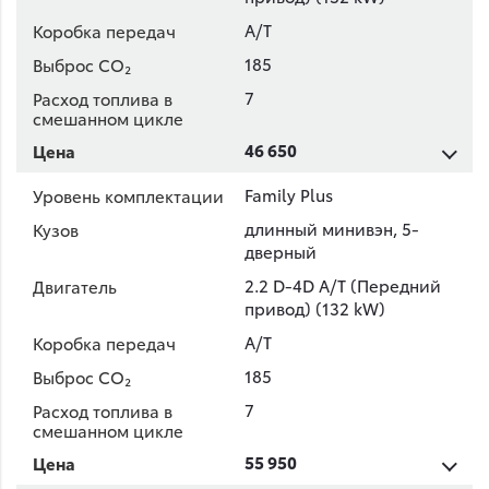
A/T
185
7
46 650
Family Plus
длинный минивэн, 5-
дверный
2.2 D-4D A/T (Передний
привод) (132 kW)
A/T
185
7
55 950