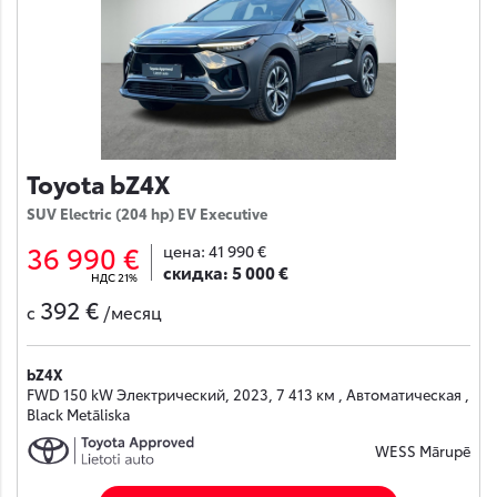
Toyota bZ4X
SUV Electric (204 hp) EV Executive
36 990 €
цена:
41 990 €
скидка:
5 000 €
НДС 21%
392 €
с
/месяц
bZ4X
FWD 150 kW Электрический, 2023, 7 413 км , Автоматическая ,
Black Metāliska
WESS Mārupē