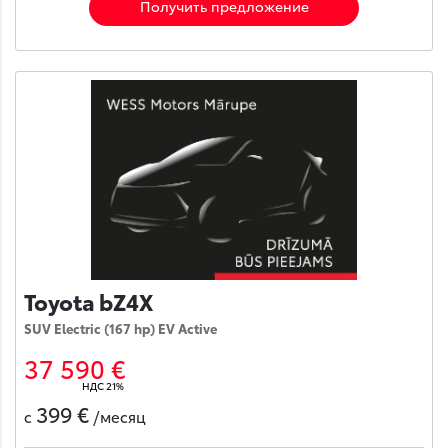
Получить предложение
Toyota bZ4X
SUV Electric (167 hp) EV Active
37 590 €
НДС 21%
399 €
с
/месяц