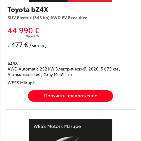
Toyota bZ4X
SUV Electric (343 hp) AWD EV Executive
44 990 €
НДС 21%
477 €
с
/месяц
bZ4X
AWD Automatic 252 kW Электрический, 2026, 5 675 км ,
Автоматическая , Gray Metāliska
WESS Mārupē
Получить предложение