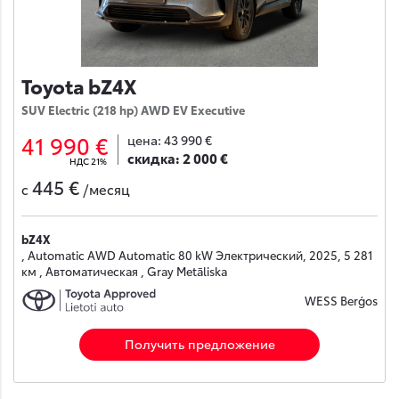
Toyota bZ4X
SUV Electric (218 hp) AWD EV Executive
41 990 €
цена:
43 990 €
скидка:
2 000 €
НДС 21%
445 €
с
/месяц
bZ4X
, Automatic AWD Automatic 80 kW Электрический, 2025, 5 281
км , Автоматическая , Gray Metāliska
WESS Berģos
Получить предложение