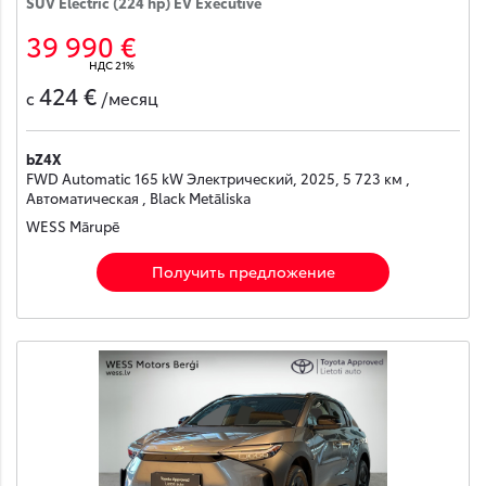
SUV Electric (224 hp) EV Executive
39 990 €
НДС 21%
424 €
с
/месяц
bZ4X
FWD Automatic 165 kW Электрический, 2025, 5 723 км ,
Автоматическая , Black Metāliska
WESS Mārupē
Получить предложение