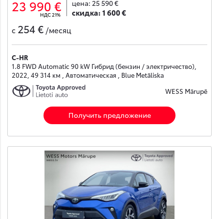
23 990 €
цена:
25 590 €
скидка:
1 600 €
НДС 21%
254 €
с
/месяц
C-HR
1.8 FWD Automatic 90 kW Гибрид (бензин / электричество),
2022, 49 314 км , Автоматическая , Blue Metāliska
WESS Mārupē
Получить предложение