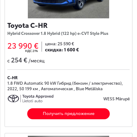
Toyota C-HR
Hybrid Crossover 1.8 Hybrid (122 hp) e-CVT Style Plus
23 990 €
цена:
25 590 €
скидка:
1 600 €
НДС 21%
254 €
с
/месяц
C-HR
1.8 FWD Automatic 90 kW Гибрид (бензин / электричество),
2022, 50 199 км , Автоматическая , Blue Metāliska
WESS Mārupē
Получить предложение