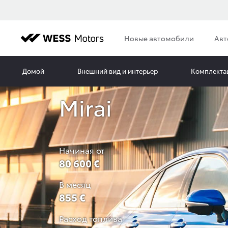
Новые автомобили
Авт
Домой
Внешний вид и интерьер
Комплекта
Mirai
Начиная от
80 600 €
В месяц
855 €
Расход топлива