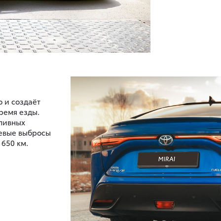
о и создаёт
ремя езды.
ливных
левые выбросы
 650 км.