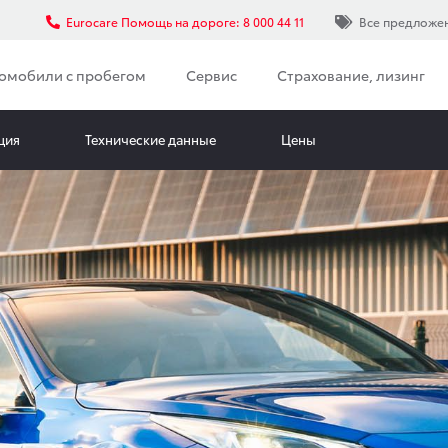
Eurocare Помощь на дороге: 8 000 44 11
Все предложе
омобили с пробегом
Сервис
Страхование, лизинг
ция
Технические данные
Цены