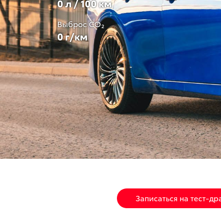
0 л / 100 км
Выброс CO₂
0 г/км
Записаться на тест-др