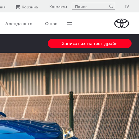
LV
Контакты
ния
Корзина
Аренда авто
О нас
Записаться на тест-драйв