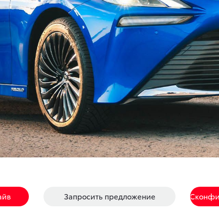
айв
Запросить предложение
Сконфи