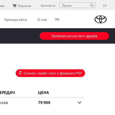
LV
Контакты
ния
Корзина
Аренда авто
О нас
Записаться на тест-драйв
Скачать прайс-лист в формате PDF
ЕРЕДАЧ
ЦЕНА
ская
79 900