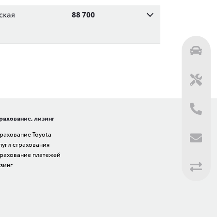
ская
88 700
рахование, лизинг
рахование Toyota
луги страхования
рахование платежей
зинг