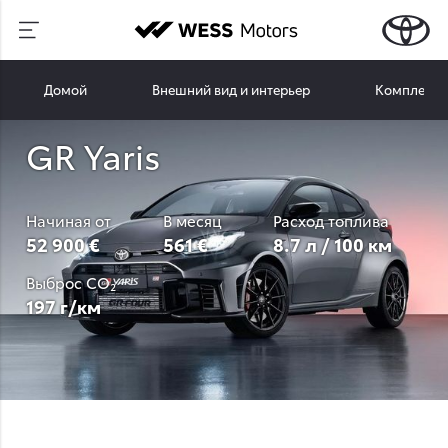
Домой
Внешний вид и интерьер
Комплекта
GR Yaris
Начиная от
В месяц
Расход топлива
52 900 €
561 €
8.7 л / 100 км
Выброс CO₂
197 г/км