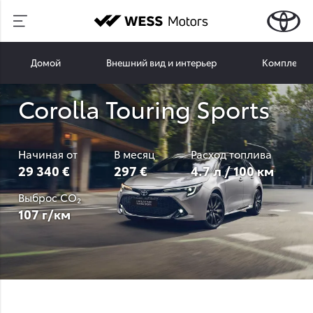
Домой
Внешний вид и интерьер
Комплекта
Corolla Touring Sports
Начиная от
В месяц
Расход топлива
29 340 €
297 €
4.7 л / 100 км
Выброс CO₂
107 г/км