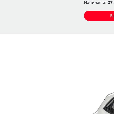
Начиная от
27 
В