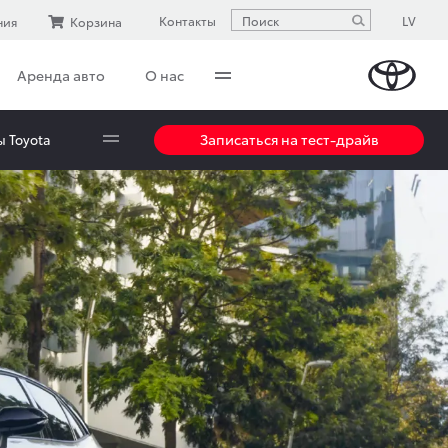
LV
Контакты
ния
Корзина
Аренда авто
О нас
Записаться на тест-драйв
 Toyota