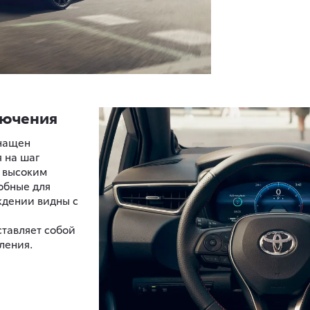
лючения
снащен
 на шаг
с высоким
обные для
ждении видны с
тавляет собой
ления.