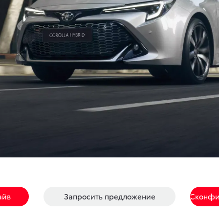
айв
Запросить предложение
Сконфи