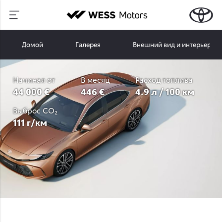
Домой
Галерея
Внешний вид и интерьер
Начиная от
В месяц
Расход топлива
44 000 €
446 €
4.9 л / 100 км
Выброс CO₂
111 г/км