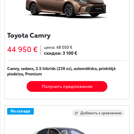
Toyota Camry
44 950 €
цена:
48 050 €
скидка:
3 100 €
Camry, sedans, 2.5 hibrīds (230 zs), automātiska, priekšējā
piedziņa, Premium
Получить предложение
На складе
Добавить к сравнению