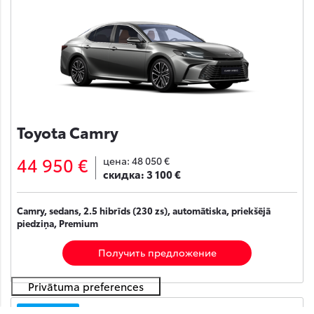
Toyota Camry
44 950 €
цена:
48 050 €
скидка:
3 100 €
Camry, sedans, 2.5 hibrīds (230 zs), automātiska, priekšējā
piedziņa, Premium
Получить предложение
На складе