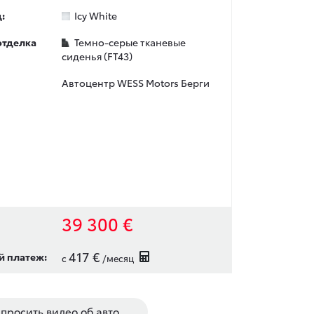
:
Icy White
отделка
Темно-серые тканевые
сиденья (FT43)
Автоцентр WESS Motors Берги
39 300 €
417 €
 платеж:
с
/месяц
просить видео об авто