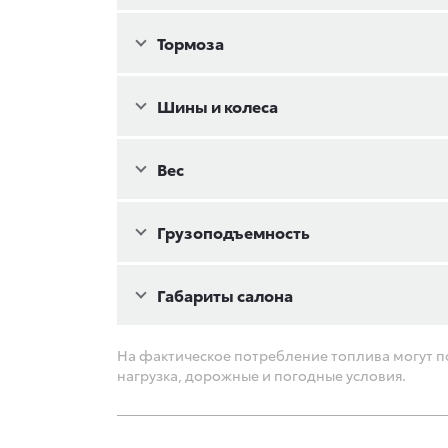
Тормоза
Шины и колеса
Bec
Грузоподъемность
Габариты салона
На фактическое потребление топлива могут по
нагрузка, дорожные и погодные условия.