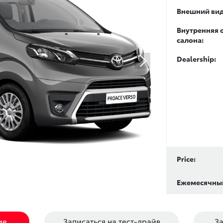
Внешний вид
Внутренняя 
салона:
Dealership:
Price:
Ежемесячный
ие
Записаться на тест-драйв
За