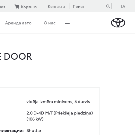
LV
Контакты
ния
Корзина
Аренда авто
О нас
E DOOR
E
vidēja izmēra minivens, 5 durvis
2.0 D-4D M/T (Priekšējā piedziņa)
(106 kW)
плектации:
Shuttle