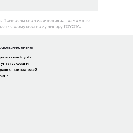
ы. Приносим свои извинения за возможные
ься к своему местному дилеру TOYOTA.
рахование, лизинг
рахование Toyota
луги страхования
рахование платежей
зинг