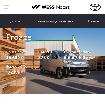
Домой
Внешний вид и интерьер
Комплекта
Proace
Начиная от
В месяц
Расход топлива
35 600 €
378 €
6.6 л / 100 км
Выброс CO₂
172 г/км