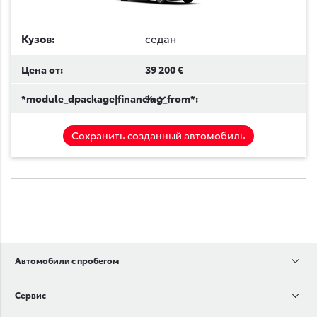
Кузов:
cедан
Цена от:
39 200 €
*module_dpackage|financing_from*:
%
Сохранить созданный автомобиль
Автомобили с пробегом
Сервис