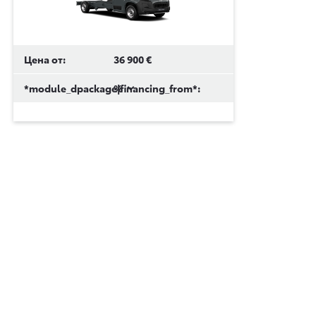
Цена от:
36 900 €
*module_dpackage|financing_from*:
%