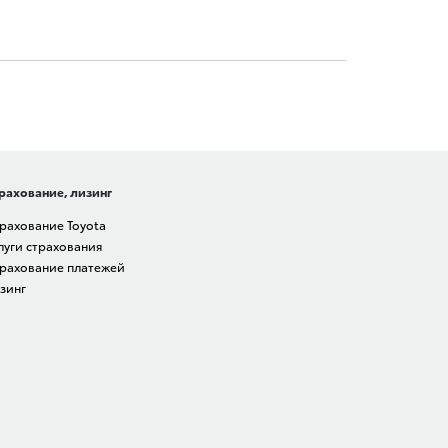
рахование, лизинг
рахование Toyota
луги страхования
рахование платежей
зинг