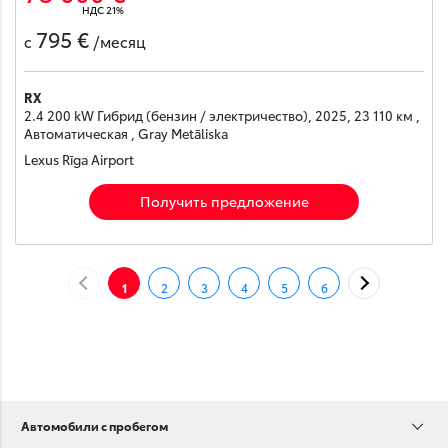
НДС 21%
795 €
с
/месяц
RX
2.4 200 kW Гибрид (бензин / электричество), 2025, 23 110 км ,
Автоматическая , Gray Metāliska
Lexus Rīga Airport
Получить предложение
НАЗАД
ДАЛЕЕ
1
2
3
4
5
6
Автомобили с пробегом