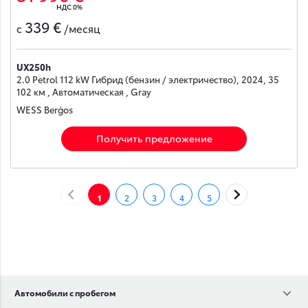
НДС 0%
339 €
с
/месяц
UX250h
2.0 Petrol 112 kW Гибрид (бензин / электричество), 2024, 35
102 км , Автоматическая , Gray
WESS Berģos
Получить предложение
НАЗАД
ДАЛЕЕ
1
2
3
4
5
Автомобили с пробегом