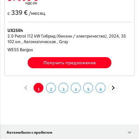
НДС 0%
339 €
с
/месяц
UX250h
2.0 Petrol 112 kW Гибрид (бензин / электричество), 2024, 35
102 км , Автоматическая , Gray
WESS Berģos
Получить предложение
НАЗАД
ДАЛЕЕ
1
2
3
4
5
6
Автомобили с пробегом