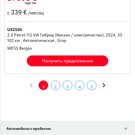
НДС 0%
339 €
с
/месяц
UX250h
2.0 Petrol 112 kW Гибрид (бензин / электричество), 2024, 35
102 км , Автоматическая , Gray
WESS Berģos
Получить предложение
НАЗАД
ДАЛЕЕ
1
2
3
4
5
Автомобили с пробегом