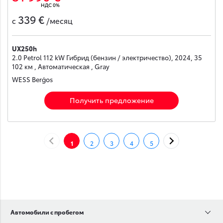
НДС 0%
339 €
с
/месяц
UX250h
2.0 Petrol 112 kW Гибрид (бензин / электричество), 2024, 35
102 км , Автоматическая , Gray
WESS Berģos
Получить предложение
НАЗАД
ДАЛЕЕ
1
2
3
4
5
Автомобили с пробегом