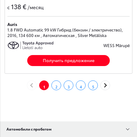
138 €
с
/месяц
Auris
1.8 FWD Automatic 99 kW Гибрид (бензин / электричество),
2016, 134 600 км , Автоматическая , Silver Metāliska
WESS Mārupē
Получить предложение
НАЗАД
ДАЛЕЕ
1
2
3
4
5
Автомобили с пробегом