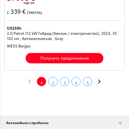
НДС 0%
339 €
с
/месяц
UX250h
2.0 Petrol 112 kW Гибрид (бензин / электричество), 2024, 35
102 км , Автоматическая , Gray
WESS Berģos
Получить предложение
НАЗАД
ДАЛЕЕ
1
2
3
4
5
Автомобили с пробегом