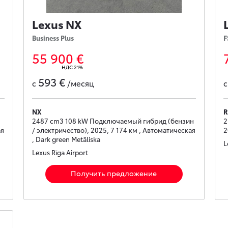
Lexus NX
Business Plus
F
55 900 €
НДС 21%
593 €
с
/месяц
NX
R
2487 cm3 108 kW Подключаемый гибрид (бензин
2
ая
/ электричество), 2025, 7 174 км , Автоматическая
2
, Dark green Metāliska
L
Lexus Rīga Airport
Получить предложение