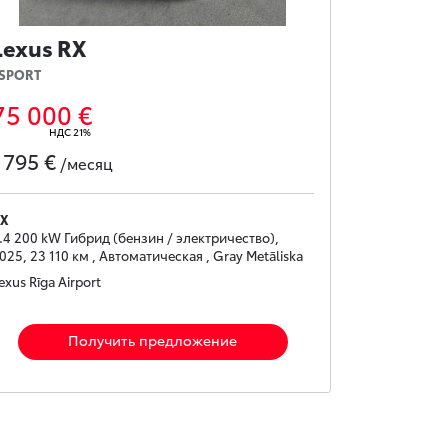
Lexus RX
SPORT
75 000 €
НДС 21%
795 €
с
/месяц
X
.4 200 kW Гибрид (бензин / электричество),
025, 23 110 км , Автоматическая , Gray Metāliska
exus Rīga Airport
Получить предложение