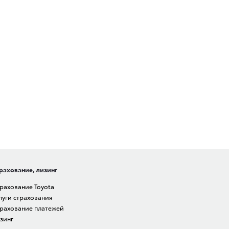
рахование, лизинг
рахование Toyota
луги страхования
рахование платежей
зинг