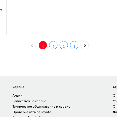
pē
НАЗАД
ДАЛЕЕ
1
2
3
4
Сервис
Ст
Акции
Ст
Записаться на сервис
Ус
Техническое обслуживание и сервис
Ст
Проверка отзыва Toyota
Ли