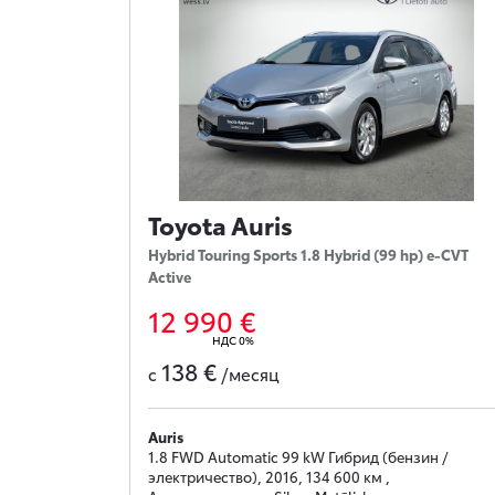
Toyota Auris
Hybrid Touring Sports 1.8 Hybrid (99 hp) e-CVT
Active
12 990 €
НДС 0%
138 €
с
/месяц
Auris
1.8 FWD Automatic 99 kW Гибрид (бензин /
электричество), 2016, 134 600 км ,