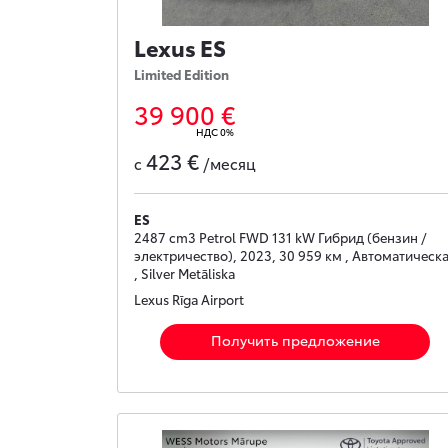
Lexus ES
Limited Edition
39 900 €
НДС 0%
423 €
с
/месяц
ES
2487 cm3 Petrol FWD 131 kW Гибрид (бензин /
электричество), 2023, 30 959 км , Автоматическ
, Silver Metāliska
Lexus Rīga Airport
Получить предложение