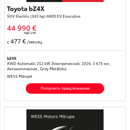
Toyota bZ4X
SUV Electric (343 hp) AWD EV Executive
44 990 €
НДС 21%
477 €
с
/месяц
bZ4X
AWD Automatic 252 kW Электрический, 2026, 5 675 км ,
Автоматическая , Gray Metāliska
WESS Mārupē
Получить предложение