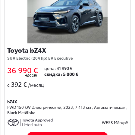
Toyota bZ4X
SUV Electric (204 hp) EV Executive
36 990 €
цена:
41 990 €
скидка:
5 000 €
НДС 21%
392 €
с
/месяц
bZ4X
FWD 150 kW Электрический, 2023, 7 413 км , Автоматическая ,
Black Metāliska
WESS Mārupē