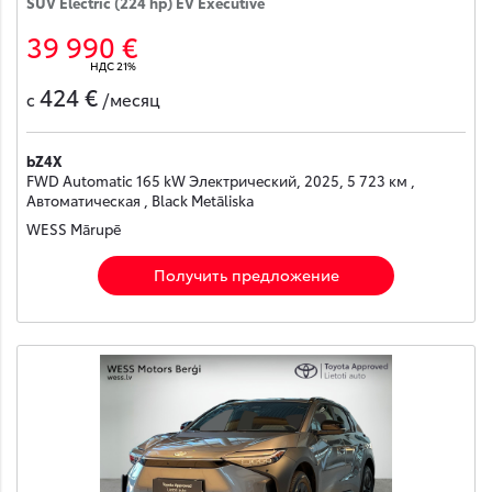
SUV Electric (224 hp) EV Executive
39 990 €
НДС 21%
424 €
с
/месяц
bZ4X
FWD Automatic 165 kW Электрический, 2025, 5 723 км ,
Автоматическая , Black Metāliska
WESS Mārupē
Получить предложение