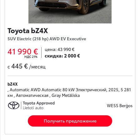
Toyota bZ4X
SUV Electric (218 hp) AWD EV Executive
41 990 €
цена:
43 990 €
скидка:
2 000 €
НДС 21%
445 €
с
/месяц
bZ4X
, Automatic AWD Automatic 80 kW Электрический, 2025, 5 281
км , Автоматическая , Gray Metāliska
WESS Berģos
Получить предложение