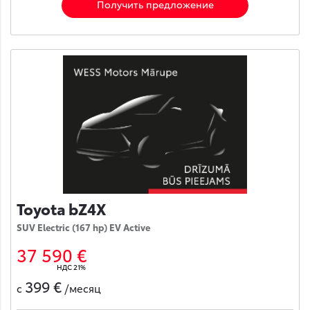
Получить предложение
Toyota bZ4X
SUV Electric (167 hp) EV Active
37 590 €
НДС 21%
399 €
с
/месяц