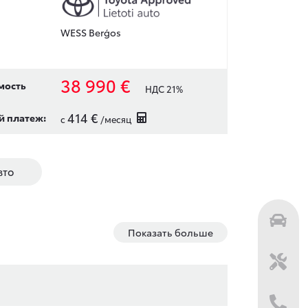
WESS Berģos
38 990 €
мость
НДС 21%
414 €
 платеж:
с
/месяц
вто
Показать больше