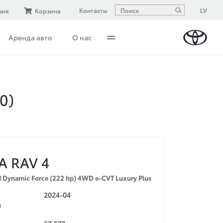
LV
Контакты
ния
Корзина
Аренда авто
О нас
0
)
A
RAV 4
d Dynamic Force (222 hp) 4WD e-CVT Luxury Plus
2024-04
: