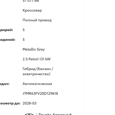
57 077 км
Кроссовер
Полный привод
дверей:
5
сидений:
5
Metallic Grey
2.5 Petrol 131 kW
Гибрид (бензин /
электричество)
едач:
Автоматическая
JTMR63FV20D129618
 осмотр до:
2028-03