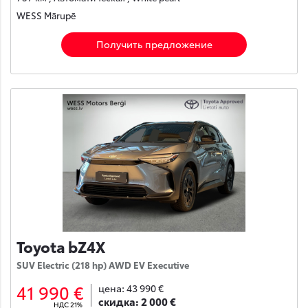
WESS Mārupē
Получить предложение
Toyota bZ4X
SUV Electric (218 hp) AWD EV Executive
41 990 €
цена:
43 990 €
скидка:
2 000 €
НДС 21%