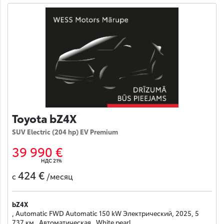
Toyota bZ4X
SUV Electric (204 hp) EV Premium
39 990 €
НДС 21%
424 €
с
/месяц
bZ4X
, Automatic FWD Automatic 150 kW Электрический, 2025, 5
737 км , Автоматическая , White pearl