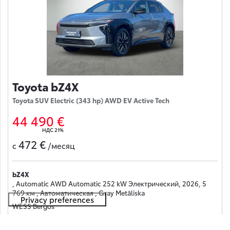
Toyota bZ4X
Toyota SUV Electric (343 hp) AWD EV Active Tech
44 490 €
НДС 21%
472 €
с
/месяц
bZ4X
, Automatic AWD Automatic 252 kW Электрический, 2026, 5
769 км , Автоматическая , Gray Metāliska
WESS Berģos
Получить предложение