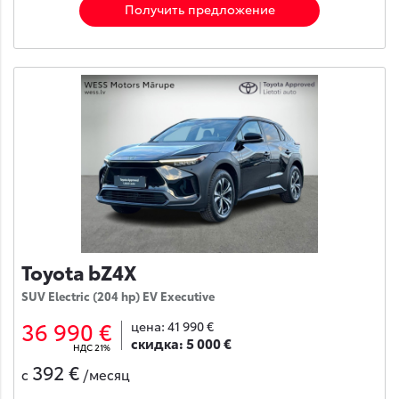
Получить предложение
Toyota bZ4X
SUV Electric (204 hp) EV Executive
36 990 €
цена:
41 990 €
скидка:
5 000 €
НДС 21%
392 €
с
/месяц