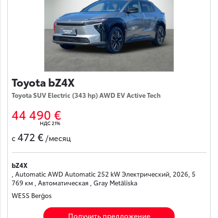
Toyota bZ4X
Toyota SUV Electric (343 hp) AWD EV Active Tech
44 490 €
НДС 21%
472 €
с
/месяц
bZ4X
, Automatic AWD Automatic 252 kW Электрический, 2026, 5
769 км , Автоматическая , Gray Metāliska
WESS Berģos
Получить предложение