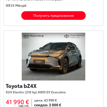
WESS Mārupē
Получить предложение
Toyota bZ4X
SUV Electric (218 hp) AWD EV Executive
41 990 €
цена:
43 990 €
скидка:
2 000 €
НДС 21%