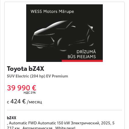
Toyota bZ4X
SUV Electric (204 hp) EV Premium
39 990 €
НДС 21%
424 €
с
/месяц
bZ4X
, Automatic FWD Automatic 150 kW Электрический, 2025, 5
737 км , Автоматическая , White pearl