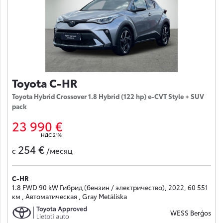
Toyota C-HR
Toyota Hybrid Crossover 1.8 Hybrid (122 hp) e-CVT Style + SUV
pack
23 990 €
НДС 21%
254 €
с
/месяц
C-HR
1.8 FWD 90 kW Гибрид (бензин / электричество), 2022, 60 551
км , Автоматическая , Gray Metāliska
WESS Berģos