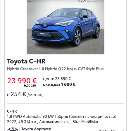
Toyota C-HR
Hybrid Crossover 1.8 Hybrid (122 hp) e-CVT Style Plus
23 990 €
цена:
25 590 €
скидка:
1 600 €
НДС 21%
254 €
с
/месяц
C-HR
1.8 FWD Automatic 90 kW Гибрид (бензин / электричество),
2022, 49 314 км , Автоматическая , Blue Metāliska
WESS Mārupē