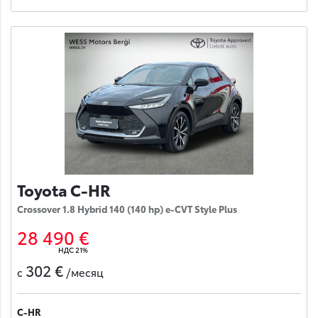
Toyota C-HR
Crossover 1.8 Hybrid 140 (140 hp) e-CVT Style Plus
28 490 €
НДС 21%
302 €
с
/месяц
C-HR