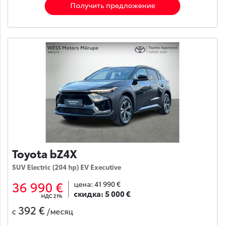
Получить предложение
Toyota bZ4X
SUV Electric (204 hp) EV Executive
36 990 €
цена:
41 990 €
скидка:
5 000 €
НДС 21%
392 €
с
/месяц