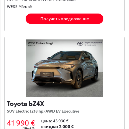
WESS Mārupē
Получить предложение
Toyota bZ4X
SUV Electric (218 hp) AWD EV Executive
41 990 €
цена:
43 990 €
скидка:
2 000 €
НДС 21%