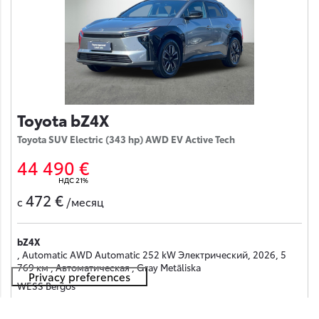
Toyota bZ4X
Toyota SUV Electric (343 hp) AWD EV Active Tech
44 490 €
НДС 21%
472 €
с
/месяц
bZ4X
, Automatic AWD Automatic 252 kW Электрический, 2026, 5
769 км , Автоматическая , Gray Metāliska
WESS Berģos
Получить предложение