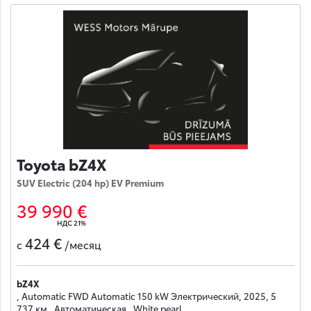
Toyota bZ4X
SUV Electric (204 hp) EV Premium
39 990 €
НДС 21%
424 €
с
/месяц
bZ4X
, Automatic FWD Automatic 150 kW Электрический, 2025, 5
737 км , Автоматическая , White pearl