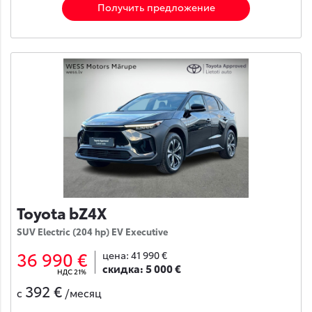
Получить предложение
Toyota bZ4X
SUV Electric (204 hp) EV Executive
36 990 €
цена:
41 990 €
скидка:
5 000 €
НДС 21%
392 €
с
/месяц