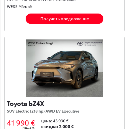
WESS Mārupē
Получить предложение
Toyota bZ4X
SUV Electric (218 hp) AWD EV Executive
41 990 €
цена:
43 990 €
скидка:
2 000 €
НДС 21%