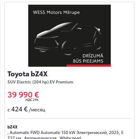
Toyota bZ4X
SUV Electric (204 hp) EV Premium
39 990 €
НДС 21%
424 €
с
/месяц
bZ4X
, Automatic FWD Automatic 150 kW Электрический, 2025, 5
737 км , Автоматическая , White pearl