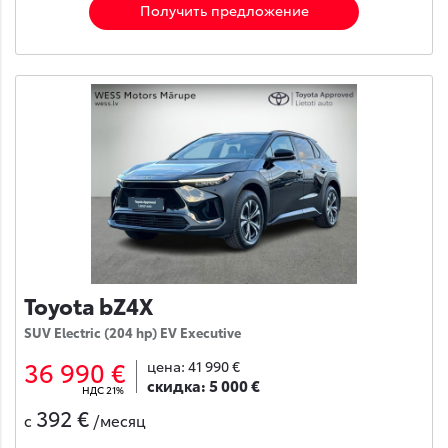
Получить предложение
Toyota bZ4X
SUV Electric (204 hp) EV Executive
36 990 €
цена:
41 990 €
скидка:
5 000 €
НДС 21%
392 €
с
/месяц