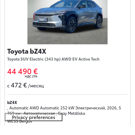
Toyota bZ4X
Toyota SUV Electric (343 hp) AWD EV Active Tech
44 490 €
НДС 21%
472 €
с
/месяц
bZ4X
, Automatic AWD Automatic 252 kW Электрический, 2026, 5
769 км , Автоматическая , Gray Metāliska
WESS Berģos
Получить предложение