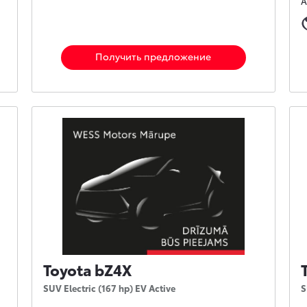
А
Получить предложение
Toyota bZ4X
SUV Electric (167 hp) EV Active
S