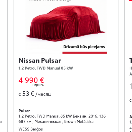
Nissan Pulsar
1.2 Petrol FWD Manual 85 kW
H
A
4 990 €
НДС 0%
53 €
с
/месяц
Pulsar
1.2 Petrol FWD Manual 85 kW Бензин, 2016, 136
A
я
687 км , Механическая , Brown Metāliska
1
э
WESS Berģos