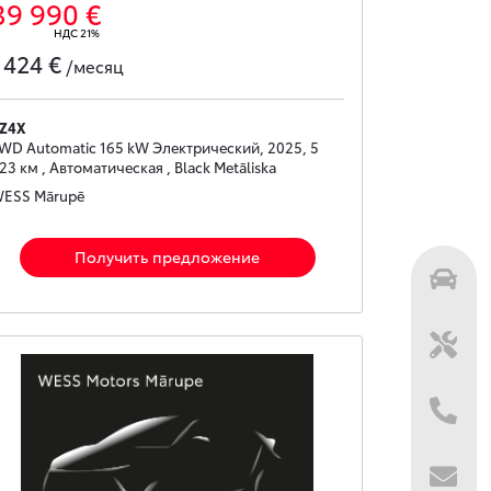
39 990 €
НДС 21%
424 €
с
/месяц
Z4X
WD Automatic 165 kW Электрический, 2025, 5
23 км , Автоматическая , Black Metāliska
ESS Mārupē
Получить предложение