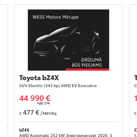
Toyota bZ4X
SUV Electric (343 hp) AWD EV Executive
C
44 990 €
НДС 21%
477 €
с
/месяц
bZ4X
C
AWD Automatic 252 kW Электрический, 2026, 5
1