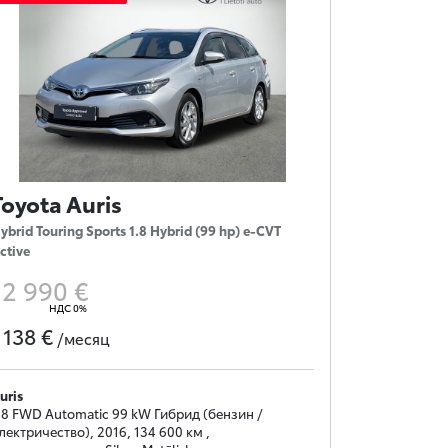
Toyota Auris
ybrid Touring Sports 1.8 Hybrid (99 hp) e-CVT
ctive
12 990 €
НДС 0%
138 €
с
/месяц
uris
.8 FWD Automatic 99 kW Гибрид (бензин /
лектричество), 2016, 134 600 км ,