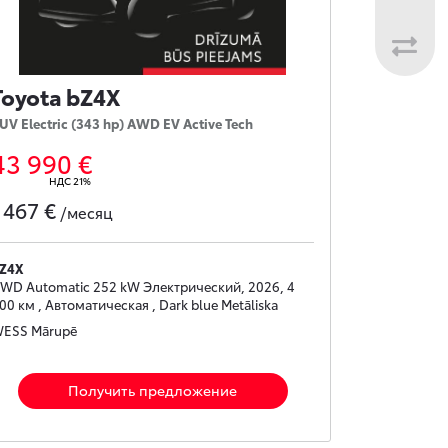
Toyota bZ4X
UV Electric (343 hp) AWD EV Active Tech
43 990 €
НДС 21%
467 €
с
/месяц
Z4X
WD Automatic 252 kW Электрический, 2026, 4
00 км , Автоматическая , Dark blue Metāliska
ESS Mārupē
Получить предложение