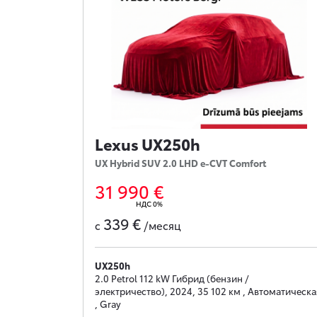
Lexus UX250h
UX Hybrid SUV 2.0 LHD e-CVT Comfort
31 990 €
НДС 0%
339 €
с
/месяц
UX250h
2.0 Petrol 112 kW Гибрид (бензин /
электричество), 2024, 35 102 км , Автоматическа
, Gray