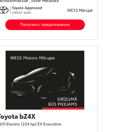
втоматическая , Silver Metāliska
WESS Mārupē
Получить предложение
Toyota bZ4X
UV Electric (224 hp) EV Executive