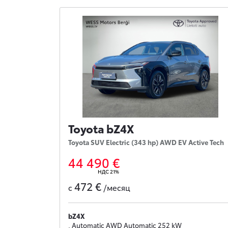
Toyota bZ4X
Toyota SUV Electric (343 hp) AWD EV Active Tech
44 490 €
НДС 21%
472 €
с
/месяц
bZ4X
, Automatic AWD Automatic 252 kW