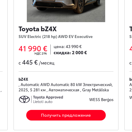
Toyota bZ4X
SUV Electric (218 hp) AWD EV Executive
S
41 990 €
цена:
43 990 €
скидка:
2 000 €
НДС 21%
445 €
с
/месяц
bZ4X
b
, Automatic AWD Automatic 80 kW Электрический,
A
,
2025, 5 281 км , Автоматическая , Gray Metāliska
2
W
WESS Berģos
Получить предложение