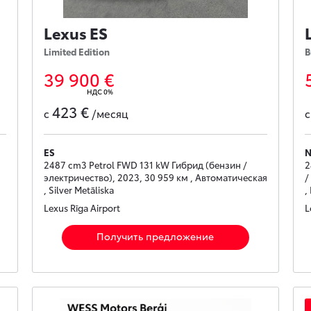
Lexus ES
Limited Edition
B
39 900 €
НДС 0%
423 €
с
/месяц
ES
2487 cm3 Petrol FWD 131 kW Гибрид (бензин /
2
электричество), 2023, 30 959 км , Автоматическая
/
, Silver Metāliska
,
Lexus Rīga Airport
L
Получить предложение