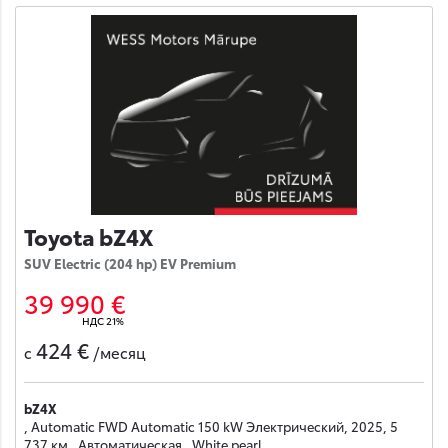
Toyota bZ4X
SUV Electric (204 hp) EV Premium
39 990 €
НДС 21%
424 €
с
/месяц
bZ4X
, Automatic FWD Automatic 150 kW Электрический, 2025, 5
737 км , Автоматическая , White pearl