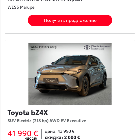
WESS Mārupē
Получить предложение
Toyota bZ4X
SUV Electric (218 hp) AWD EV Executive
41 990 €
цена:
43 990 €
скидка:
2 000 €
НДС 21%