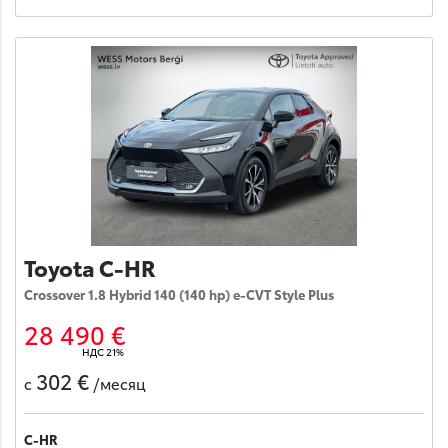
Toyota C-HR
Crossover 1.8 Hybrid 140 (140 hp) e-CVT Style Plus
28 490 €
НДС 21%
302 €
с
/месяц
C-HR