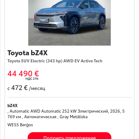
Toyota bZ4X
Toyota SUV Electric (343 hp) AWD EV Active Tech
44 490 €
НДС 21%
472 €
с
/месяц
bZ4X
, Automatic AWD Automatic 252 kW Электрический, 2026, 5
769 км , Автоматическая , Gray Metāliska
WESS Berģos
Получить предложение