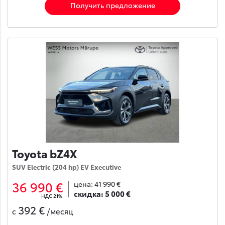
Получить предложение
Toyota bZ4X
SUV Electric (204 hp) EV Executive
36 990 €
цена:
41 990 €
скидка:
5 000 €
НДС 21%
392 €
с
/месяц