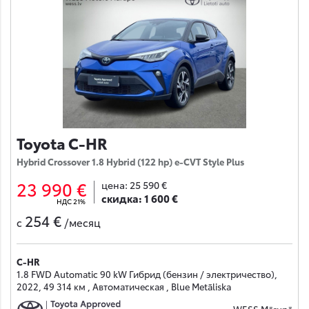
Toyota C-HR
Hybrid Crossover 1.8 Hybrid (122 hp) e-CVT Style Plus
23 990 €
цена:
25 590 €
скидка:
1 600 €
НДС 21%
254 €
с
/месяц
C-HR
1.8 FWD Automatic 90 kW Гибрид (бензин / электричество),
2022, 49 314 км , Автоматическая , Blue Metāliska
WESS Mārupē