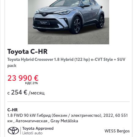
Toyota C-HR
Toyota Hybrid Crossover 1.8 Hybrid (122 hp) e-CVT Style + SUV
pack
23 990 €
НДС 21%
254 €
с
/месяц
C-HR
1.8 FWD 90 kW Гибрид (бензин / электричество), 2022, 60 551
км , Автоматическая , Gray Metāliska
WESS Berģos