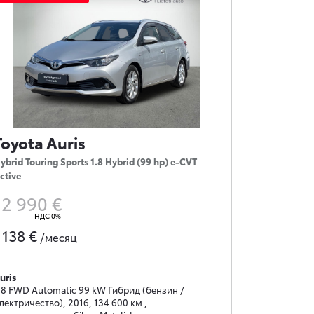
Toyota Auris
ybrid Touring Sports 1.8 Hybrid (99 hp) e-CVT
ctive
12 990 €
НДС 0%
138 €
с
/месяц
uris
.8 FWD Automatic 99 kW Гибрид (бензин /
лектричество), 2016, 134 600 км ,