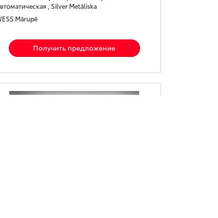
втоматическая , Silver Metāliska
ESS Mārupē
Получить предложение
Toyota C-HR
ybrid Crossover 1.8 Hybrid (122 hp) e-CVT Style