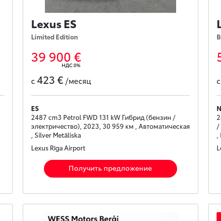
Lexus ES
Limited Edition
B
39 900 €
НДС 0%
423 €
с
/месяц
ES
2487 cm3 Petrol FWD 131 kW Гибрид (бензин /
2
электричество), 2023, 30 959 км , Автоматическая
/
, Silver Metāliska
,
Lexus Rīga Airport
L
Получить предложение