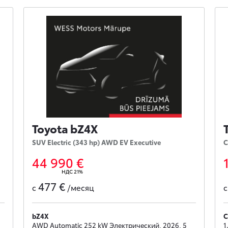
Toyota bZ4X
SUV Electric (343 hp) AWD EV Executive
C
44 990 €
НДС 21%
477 €
с
/месяц
bZ4X
C
AWD Automatic 252 kW Электрический, 2026, 5
1