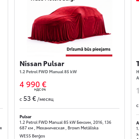
Nissan Pulsar
1.2 Petrol FWD Manual 85 kW
H
A
4 990 €
НДС 0%
53 €
с
/месяц
Pulsar
1.2 Petrol FWD Manual 85 kW Бензин, 2016, 136
A
я
687 км , Механическая , Brown Metāliska
1
э
WESS Berģos