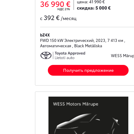
36 990 €
цена:
41 990 €
скидка:
5 000 €
НДС 21%
392 €
с
/месяц
bZ4X
FWD 150 kW Электрический, 2023, 7 413 км ,
Автоматическая , Black Metāliska
WESS Māru
Получить предложение