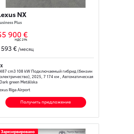
Lexus NX
usiness Plus
55 900 €
НДС 21%
593 €
с
/месяц
NX
487 cm3 108 kW Подключаемый гибрид (бензин
 электричество), 2025, 7 174 км , Автоматическая
 Dark green Metāliska
exus Rīga Airport
Получить предложение
Зарезервировано