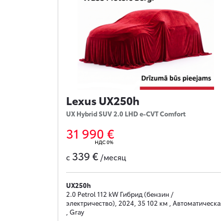
Lexus UX250h
UX Hybrid SUV 2.0 LHD e-CVT Comfort
31 990 €
НДС 0%
339 €
с
/месяц
UX250h
2.0 Petrol 112 kW Гибрид (бензин /
электричество), 2024, 35 102 км , Автоматическа
, Gray