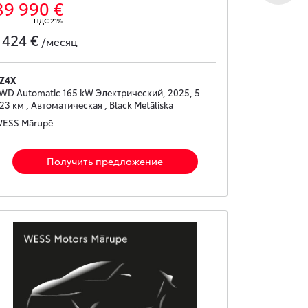
39 990 €
НДС 21%
424 €
с
/месяц
Z4X
WD Automatic 165 kW Электрический, 2025, 5
23 км , Автоматическая , Black Metāliska
ESS Mārupē
Получить предложение