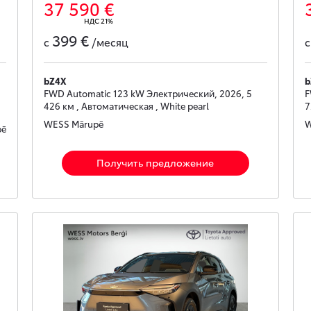
37 590 €
НДС 21%
399 €
с
/месяц
bZ4X
b
FWD Automatic 123 kW Электрический, 2026, 5
F
426 км , Автоматическая , White pearl
7
WESS Mārupē
W
pē
Получить предложение