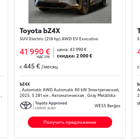
Toyota bZ4X
SUV Electric (218 hp) AWD EV Executive
S
41 990 €
цена:
43 990 €
скидка:
2 000 €
НДС 21%
445 €
с
/месяц
bZ4X
b
, Automatic AWD Automatic 80 kW Электрический,
A
,
2025, 5 281 км , Автоматическая , Gray Metāliska
2
W
WESS Berģos
Получить предложение