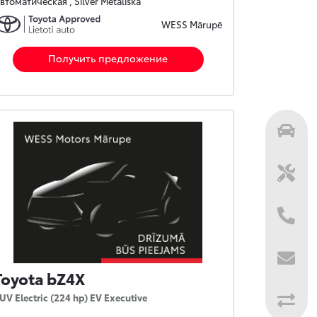
втоматическая , Silver Metāliska
WESS Mārupē
Получить предложение
Toyota bZ4X
UV Electric (224 hp) EV Executive