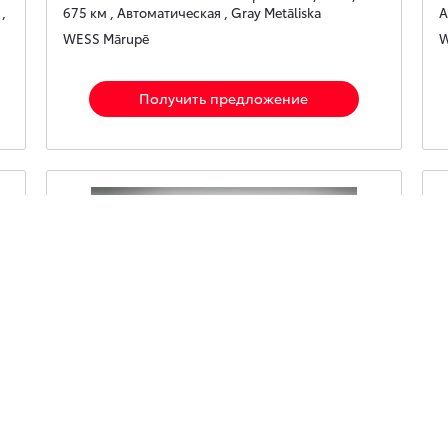
,
675 км , Автоматическая , Gray Metāliska
А
WESS Mārupē
W
Получить предложение
Toyota C-HR
Hybrid Crossover 1.8 Hybrid (122 hp) e-CVT Style
H