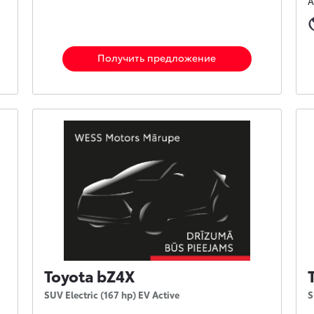
А
Получить предложение
Toyota bZ4X
SUV Electric (167 hp) EV Active
S