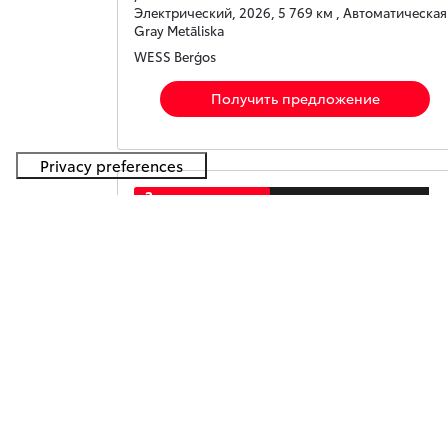
Электрический, 2026, 5 769 км , Автоматическая 
Gray Metāliska
WESS Berģos
Получить предложение
Зарезервировано
Toyota C-HR
Hybrid Crossover 1.8 Hybrid (122 hp) e-CVT Style