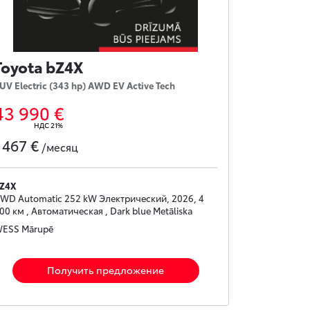
Toyota bZ4X
UV Electric (343 hp) AWD EV Active Tech
43 990 €
НДС 21%
467 €
с
/месяц
Z4X
WD Automatic 252 kW Электрический, 2026, 4
00 км , Автоматическая , Dark blue Metāliska
ESS Mārupē
Получить предложение