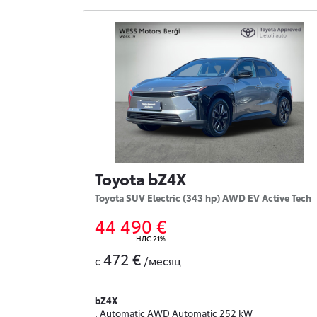
Toyota bZ4X
Toyota SUV Electric (343 hp) AWD EV Active Tech
44 490 €
НДС 21%
472 €
с
/месяц
bZ4X
, Automatic AWD Automatic 252 kW