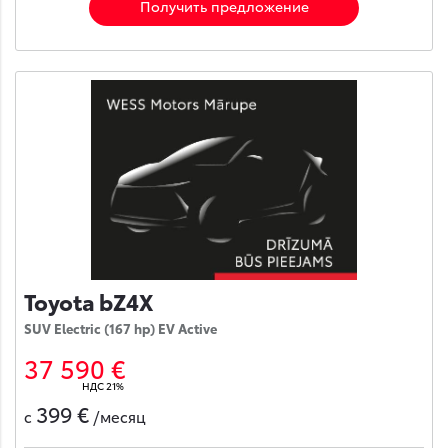
Получить предложение
Toyota bZ4X
SUV Electric (167 hp) EV Active
37 590 €
НДС 21%
399 €
с
/месяц