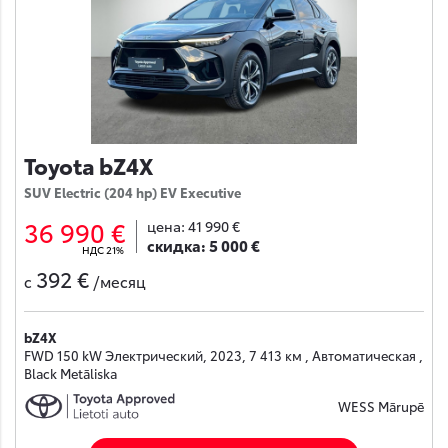
Toyota bZ4X
SUV Electric (204 hp) EV Executive
36 990 €
цена:
41 990 €
скидка:
5 000 €
НДС 21%
392 €
с
/месяц
bZ4X
FWD 150 kW Электрический, 2023, 7 413 км , Автоматическая ,
Black Metāliska
WESS Mārupē