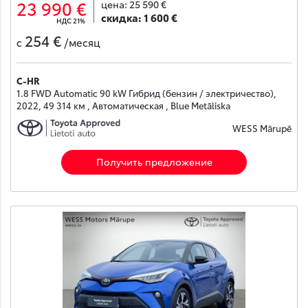
23 990 €
цена:
25 590 €
скидка:
1 600 €
НДС 21%
254 €
с
/месяц
C-HR
1.8 FWD Automatic 90 kW Гибрид (бензин / электричество),
2022, 49 314 км , Автоматическая , Blue Metāliska
WESS Mārupē
Получить предложение