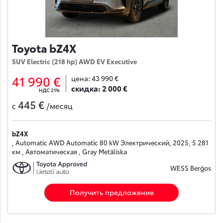
Toyota bZ4X
SUV Electric (218 hp) AWD EV Executive
41 990 €
цена:
43 990 €
скидка:
2 000 €
НДС 21%
445 €
с
/месяц
bZ4X
, Automatic AWD Automatic 80 kW Электрический, 2025, 5 281
км , Автоматическая , Gray Metāliska
WESS Berģos
Получить предложение