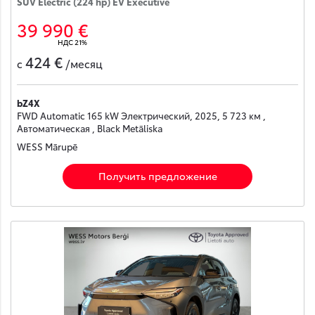
SUV Electric (224 hp) EV Executive
39 990 €
НДС 21%
424 €
с
/месяц
bZ4X
FWD Automatic 165 kW Электрический, 2025, 5 723 км ,
Автоматическая , Black Metāliska
WESS Mārupē
Получить предложение