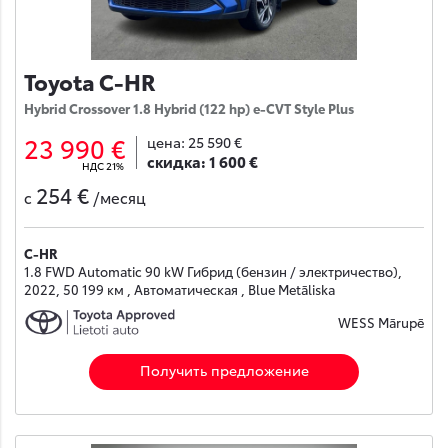
Toyota C-HR
Hybrid Crossover 1.8 Hybrid (122 hp) e-CVT Style Plus
23 990 €
цена:
25 590 €
скидка:
1 600 €
НДС 21%
254 €
с
/месяц
C-HR
1.8 FWD Automatic 90 kW Гибрид (бензин / электричество),
2022, 50 199 км , Автоматическая , Blue Metāliska
WESS Mārupē
Получить предложение