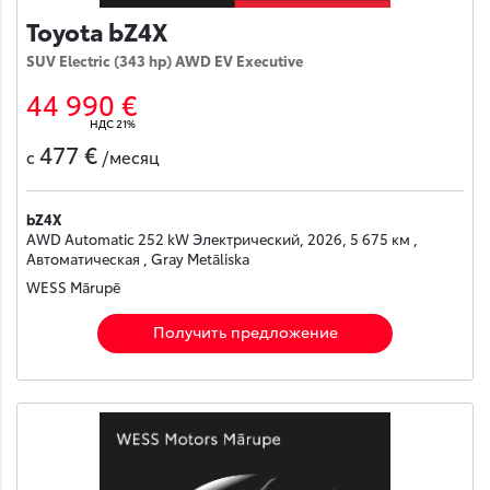
Toyota bZ4X
SUV Electric (343 hp) AWD EV Executive
44 990 €
НДС 21%
477 €
с
/месяц
bZ4X
AWD Automatic 252 kW Электрический, 2026, 5 675 км ,
Автоматическая , Gray Metāliska
WESS Mārupē
Получить предложение