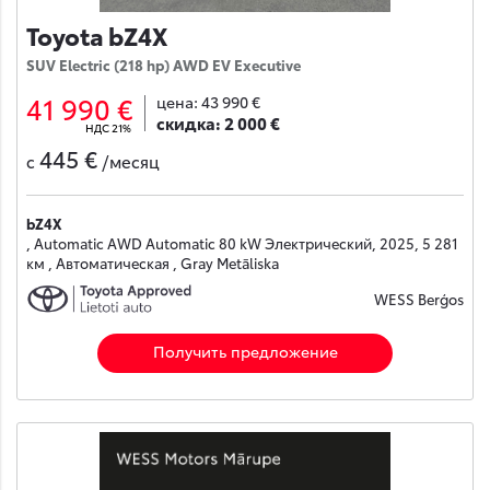
Toyota bZ4X
SUV Electric (218 hp) AWD EV Executive
41 990 €
цена:
43 990 €
скидка:
2 000 €
НДС 21%
445 €
с
/месяц
bZ4X
, Automatic AWD Automatic 80 kW Электрический, 2025, 5 281
км , Автоматическая , Gray Metāliska
WESS Berģos
Получить предложение