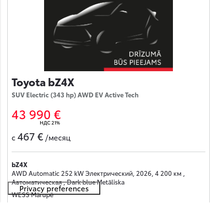
Toyota bZ4X
SUV Electric (343 hp) AWD EV Active Tech
43 990 €
НДС 21%
467 €
с
/месяц
bZ4X
AWD Automatic 252 kW Электрический, 2026, 4 200 км ,
Автоматическая , Dark blue Metāliska
WESS Mārupē
Получить предложение