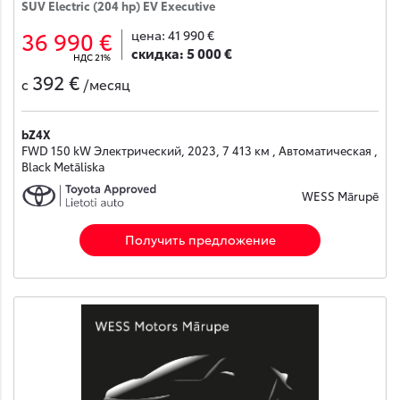
SUV Electric (204 hp) EV Executive
36 990 €
цена:
41 990 €
скидка:
5 000 €
НДС 21%
392 €
с
/месяц
bZ4X
FWD 150 kW Электрический, 2023, 7 413 км , Автоматическая ,
Black Metāliska
WESS Mārupē
Получить предложение