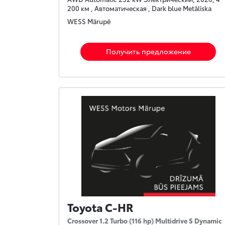
200 км , Автоматическая , Dark blue Metāliska
WESS Mārupē
Получить предложение
Toyota C-HR
Crossover 1.2 Turbo (116 hp) Multidrive S Dynamic