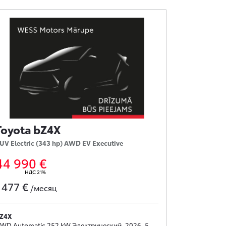
Toyota bZ4X
UV Electric (343 hp) AWD EV Executive
44 990 €
НДС 21%
477 €
с
/месяц
Z4X
WD Automatic 252 kW Электрический, 2026, 5