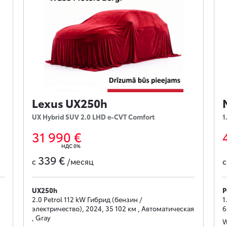
Lexus UX250h
UX Hybrid SUV 2.0 LHD e-CVT Comfort
1
31 990 €
НДС 0%
339 €
с
/месяц
UX250h
P
2.0 Petrol 112 kW Гибрид (бензин /
1
электричество), 2024, 35 102 км , Автоматическая
6
, Gray
W