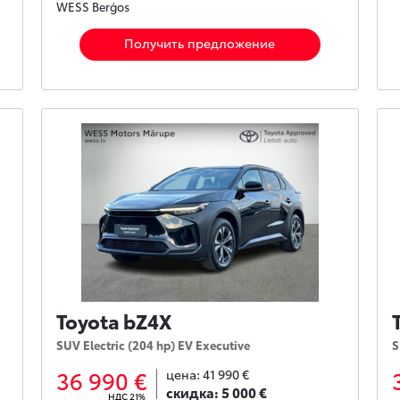
WESS Berģos
Получить предложение
Toyota bZ4X
SUV Electric (204 hp) EV Executive
S
36 990 €
цена:
41 990 €
скидка:
5 000 €
НДС 21%