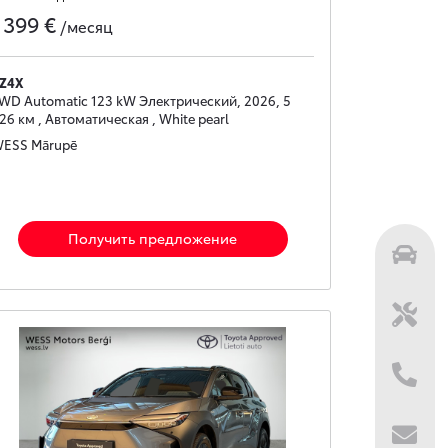
399 €
с
/месяц
Z4X
WD Automatic 123 kW Электрический, 2026, 5
26 км , Автоматическая , White pearl
ESS Mārupē
Получить предложение