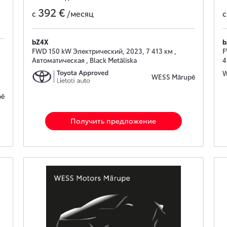
392 €
с
/месяц
bZ4X
b
FWD 150 kW Электрический, 2023, 7 413 км ,
F
Автоматическая , Black Metāliska
4
W
WESS Mārupē
pē
Получить предложение