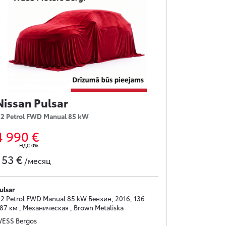
Nissan Pulsar
.2 Petrol FWD Manual 85 kW
4 990 €
НДС 0%
53 €
с
/месяц
ulsar
.2 Petrol FWD Manual 85 kW Бензин, 2016, 136
87 км , Механическая , Brown Metāliska
ESS Berģos