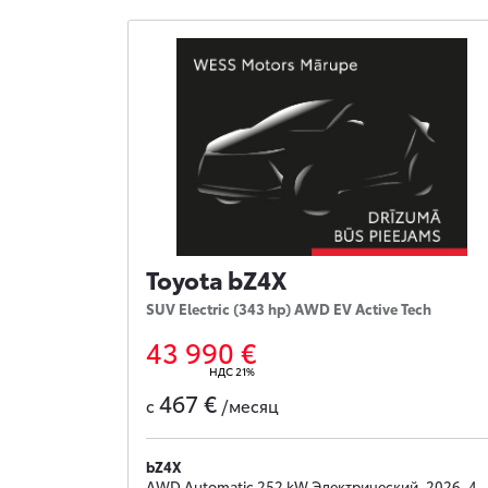
Toyota bZ4X
SUV Electric (343 hp) AWD EV Active Tech
43 990 €
НДС 21%
467 €
с
/месяц
bZ4X
AWD Automatic 252 kW Электрический, 2026, 4