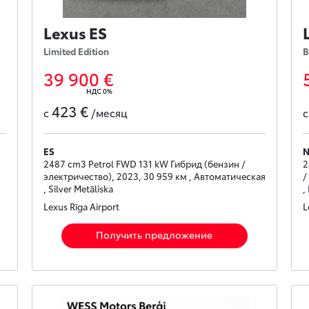
Lexus ES
Limited Edition
B
39 900 €
НДС 0%
423 €
с
/месяц
ES
2487 cm3 Petrol FWD 131 kW Гибрид (бензин /
2
электричество), 2023, 30 959 км , Автоматическая
/
, Silver Metāliska
,
Lexus Rīga Airport
L
Получить предложение