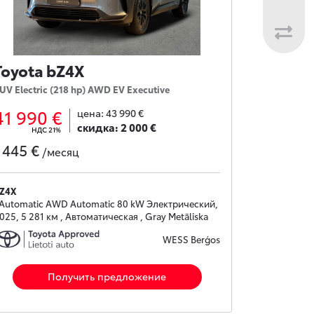
Toyota bZ4X
UV Electric (218 hp) AWD EV Executive
41 990 €
цена:
43 990 €
скидка:
2 000 €
НДС 21%
445 €
с
/месяц
Z4X
 Automatic AWD Automatic 80 kW Электрический,
025, 5 281 км , Автоматическая , Gray Metāliska
WESS Berģos
Получить предложение