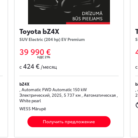
Toyota bZ4X
SUV Electric (204 hp) EV Premium
S
39 990 €
НДС 21%
424 €
с
/месяц
bZ4X
b
, Automatic FWD Automatic 150 kW
,
Электрический, 2025, 5 737 км , Автоматическая ,
2
White pearl
WESS Mārupē
Получить предложение