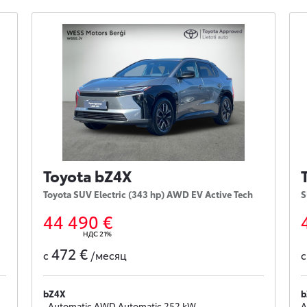
Toyota bZ4X
Toyota SUV Electric (343 hp) AWD EV Active Tech
S
44 490 €
НДС 21%
472 €
с
/месяц
bZ4X
b
, Automatic AWD Automatic 252 kW
A