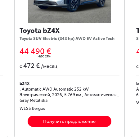
Toyota bZ4X
Toyota SUV Electric (343 hp) AWD EV Active Tech
S
44 490 €
НДС 21%
472 €
с
/месяц
bZ4X
b
, Automatic AWD Automatic 252 kW
A
Электрический, 2026, 5 769 км , Автоматическая ,
6
Gray Metāliska
W
WESS Berģos
Получить предложение