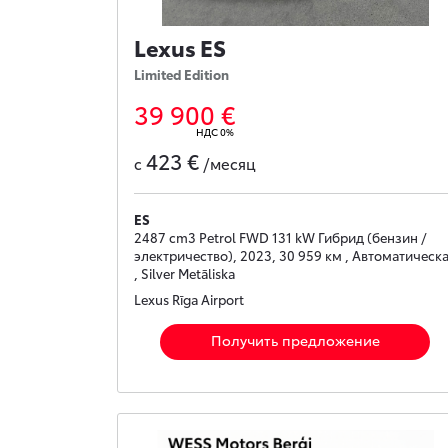
Lexus ES
Limited Edition
39 900 €
НДС 0%
423 €
с
/месяц
ES
2487 cm3 Petrol FWD 131 kW Гибрид (бензин /
электричество), 2023, 30 959 км , Автоматическ
, Silver Metāliska
Lexus Rīga Airport
Получить предложение