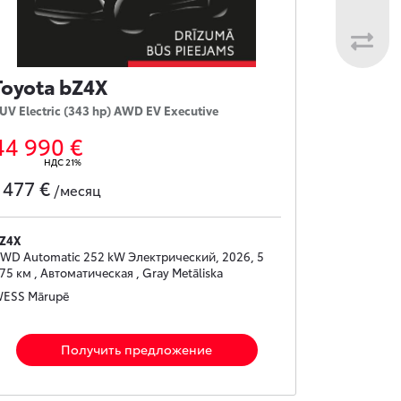
Toyota bZ4X
UV Electric (343 hp) AWD EV Executive
44 990 €
НДС 21%
477 €
с
/месяц
Z4X
WD Automatic 252 kW Электрический, 2026, 5
75 км , Автоматическая , Gray Metāliska
ESS Mārupē
Получить предложение