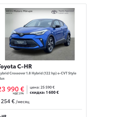
Toyota C-HR
ybrid Crossover 1.8 Hybrid (122 hp) e-CVT Style
lus
23 990 €
цена:
25 590 €
скидка:
1 600 €
НДС 21%
254 €
с
/месяц
-HR