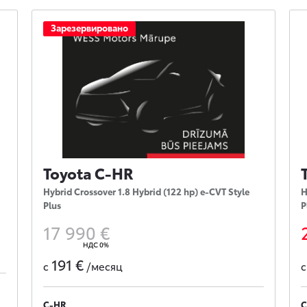
Зарезервировано
Toyota C-HR
Hybrid Crossover 1.8 Hybrid (122 hp) e-CVT Style
H
Plus
P
17 990 €
НДС 0%
191 €
с
/месяц
C-HR
C