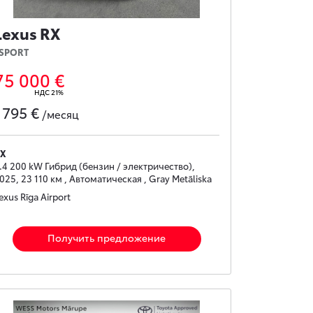
Lexus RX
SPORT
75 000 €
НДС 21%
795 €
с
/месяц
X
.4 200 kW Гибрид (бензин / электричество),
025, 23 110 км , Автоматическая , Gray Metāliska
exus Rīga Airport
Получить предложение