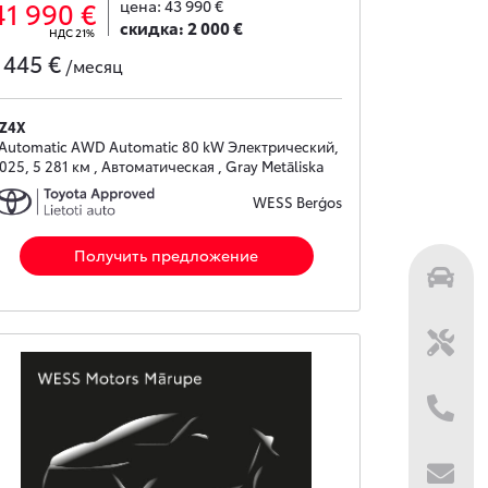
41 990 €
цена:
43 990 €
скидка:
2 000 €
НДС 21%
445 €
с
/месяц
Z4X
 Automatic AWD Automatic 80 kW Электрический,
025, 5 281 км , Автоматическая , Gray Metāliska
WESS Berģos
Получить предложение