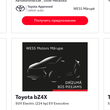
Автоматическая , Silver Metāliska
WESS Mārupē
Получить предложение
Toyota bZ4X
SUV Electric (224 hp) EV Executive
S