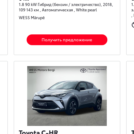
1.8 90 kW Гибрид (бензин / электричество), 2018,
1
109 143 км , Автоматическая , White pearl
э
,
WESS Mārupē
Получить предложение
Toyota C-HR