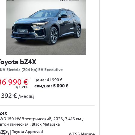
Toyota bZ4X
UV Electric (204 hp) EV Executive
36 990 €
цена:
41 990 €
скидка:
5 000 €
НДС 21%
392 €
с
/месяц
Z4X
WD 150 kW Электрический, 2023, 7 413 км ,
втоматическая , Black Metāliska
WESS Mārupē