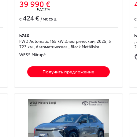
39 990 €
НДС 21%
424 €
с
/месяц
bZ4X
b
FWD Automatic 165 kW Электрический, 2025, 5
,
723 км , Автоматическая , Black Metāliska
2
WESS Mārupē
Получить предложение