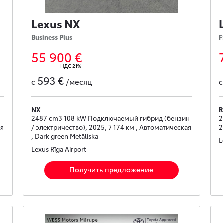
Lexus NX
Business Plus
F
55 900 €
НДС 21%
593 €
с
/месяц
NX
R
2487 cm3 108 kW Подключаемый гибрид (бензин
2
ая
/ электричество), 2025, 7 174 км , Автоматическая
2
, Dark green Metāliska
L
Lexus Rīga Airport
Получить предложение