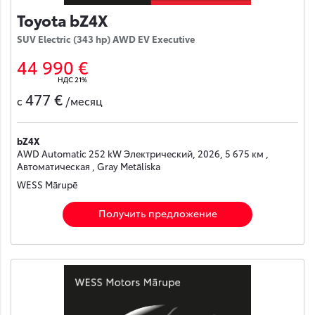
Toyota bZ4X
SUV Electric (343 hp) AWD EV Executive
44 990 €
НДС 21%
477 €
с
/месяц
bZ4X
AWD Automatic 252 kW Электрический, 2026, 5 675 км ,
Автоматическая , Gray Metāliska
WESS Mārupē
Получить предложение