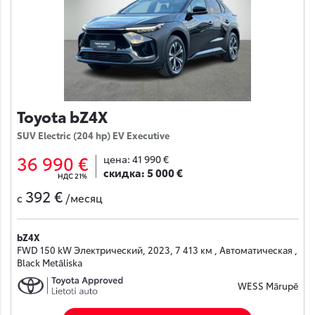
Toyota bZ4X
SUV Electric (204 hp) EV Executive
36 990 €
цена:
41 990 €
скидка:
5 000 €
НДС 21%
392 €
с
/месяц
bZ4X
FWD 150 kW Электрический, 2023, 7 413 км , Автоматическая ,
Black Metāliska
WESS Mārupē