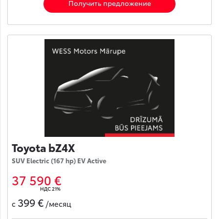
Получить предложение
Toyota bZ4X
SUV Electric (167 hp) EV Active
37 590 €
НДС 21%
399 €
с
/месяц