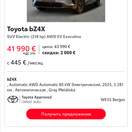
Toyota bZ4X
SUV Electric (218 hp) AWD EV Executive
41 990 €
цена:
43 990 €
скидка:
2 000 €
НДС 21%
445 €
с
/месяц
bZ4X
, Automatic AWD Automatic 80 kW Электрический, 2025, 5 281
км , Автоматическая , Gray Metāliska
WESS Berģos
Получить предложение