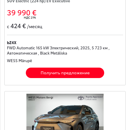
SUV Electric (224 hp) EV Executive
39 990 €
НДС 21%
424 €
с
/месяц
bZ4X
FWD Automatic 165 kW Электрический, 2025, 5 723 км ,
Автоматическая , Black Metāliska
WESS Mārupē
Получить предложение